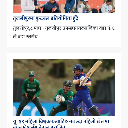
तुलसीपुरमा फुटबल प्रतियोगिता हुँदै
तुलसीपुर,८ माघ । तुलसीपुर उपमहानगरपालिका वडा नं. ६
ले वडा स्तरीय...
यू–१९ महिला विश्वकप:ब्याटिङ नचल्दा पहिलो खेलमा
बंगलादेशसँग नेपाल पराजित