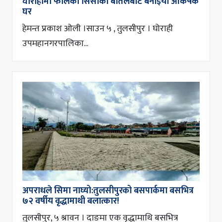
घोराहीमा फालेका सिसाका बोतलबाट बनाइयो आकर्षक
घर
हेमन्त प्रकाश ओली ।साउन ५ , तुलसीपुर । घोराही
उपमहानगरपालिका...
अपराधले सिमा नाघ्यो:तुलसीपुरको बसपार्कमा बसभित्र
७२ वर्षीय वृद्धामाथी बलात्कार!
तुलसीपुर, ५ श्रावन । दाङमा एक वृद्धामाथि बसभित्र