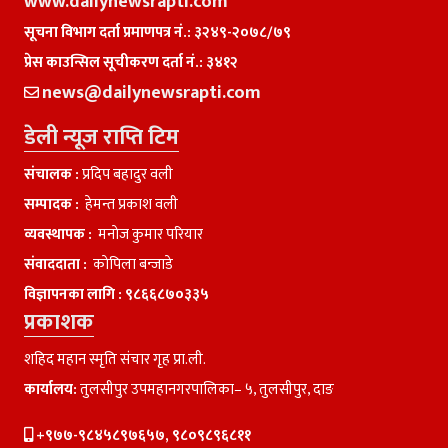
www.dailynewsrapti.com
सूचना विभाग दर्ता प्रमाणपत्र नं.: ३२४९-२०७८/७९
प्रेस काउन्सिल सूचीकरण दर्ता नं.: ३४१२
news@dailynewsrapti.com
डेली न्यूज राप्ति टिम
संचालक :
प्रदिप बहादुर वली
सम्पादक :
हेमन्त प्रकाश वली
व्यवस्थापक :
मनाेज कुमार परियार
संवाददाता :
काेपिला बन्जाडे
विज्ञापनका लागि :
९८६६८७०३३५
प्रकाशक
शहिद महान स्मृति संचार गृह प्रा.ली.
कार्यालय:
तुलसीपुर उपमहानगरपालिका– ५, तुलसीपुर, दाङ
+९७७-९८४५८९७६५७, ९८०९८९६८११