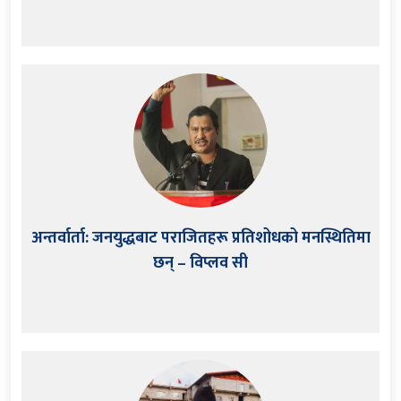
अन्तर्वार्ता: जनयुद्धबाट पराजितहरू प्रतिशोधको मनस्थितिमा
छन् – विप्लव सी