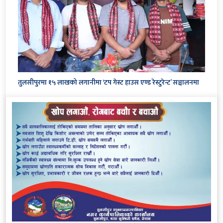
तुलसीपुरमा १५ लाखको लगानीमा ‘टप गेस्ट हाउस एण्ड रेस्टुरेन्ट’ सञ्चालनमा