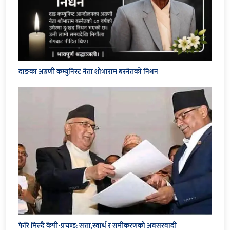
दाङका अग्रणी कम्युनिस्ट नेता शोभाराम बस्नेतको निधन
फेरि मिल्दै केपी-प्रचण्ड: सत्ता,स्वार्थ र समीकरणको अवसरवादी