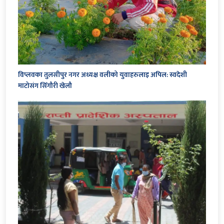
विप्लवका तुलसीपुर नगर अध्यक्ष वलीको युवाहरुलाइ अपिल: स्वदेशी
माटोसंग सिँगौरी खेलौ