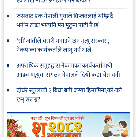
१० लाख नदिए अपहरण गर्ने धम्की !
रुसबाट एक नेपाली युवाले विप्लवलाई सम्झिदै
भने‘म टाढा भएपनि मन मुटुमा पार्टी नै छ’
‘सी’ जातीले यसरी मनाउने छन मृत्यु संस्कार ,
नेकपाका कार्यकर्ताले लागु गर्न थाले!
अपराधिक समुहद्वारा नेकपाका कार्यकर्तामाथी
आक्रमण,युवा संगठन नेपालले दियो कडा चेतावनी
दोघरे स्कुलको २ बिघा बढी जग्गा हिनामिना,को-को
छन् संलग्न?