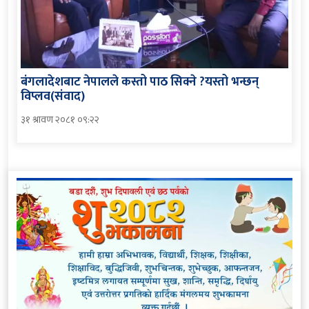
बंगलादेशबाट नेपालले कस्तो पाठ सिक्ने ?यस्तो भन्छन्
विप्लव(संवाद)
३१ श्रावण २०८१ ०९:२२