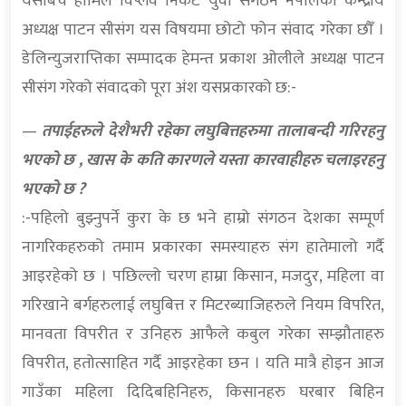
यसैबिच हामिले विप्लव निकट युवा संगठन नेपालका केन्द्रीय
अध्यक्ष पाटन सीसंग यस विषयमा छोटो फोन संवाद गरेका छौँ ।
डेलिन्युजराप्तिका सम्पादक हेमन्त प्रकाश ओलीले अध्यक्ष पाटन
सीसंग गरेको संवादको पूरा अंश यसप्रकारको छ:-
—
तपाईहरुले देशैभरी रहेका लघुबित्तहरुमा तालाबन्दी गरिरहनु
भएको छ , खास के कति कारणले यस्ता कारवाहीहरु चलाइरहनु
भएको छ ?
:-पहिलो बुझ्नुपर्ने कुरा के छ भने हाम्रो संगठन देशका सम्पूर्ण
नागरिकहरुको तमाम प्रकारका समस्याहरु संग हातेमालो गर्दै
आइरहेको छ । पछिल्लो चरण हाम्रा किसान, मजदुर, महिला वा
गरिखाने बर्गहरुलाई लघुबित्त र मिटरब्याजिहरुले नियम विपरित,
मानवता विपरीत र उनिहरु आफैले कबुल गरेका सम्झौताहरु
विपरीत, हतोत्साहित गर्दै आइरहेका छन । यति मात्रै होइन आज
गाउँका महिला दिदिबहिनिहरु, किसानहरु घरबार बिहिन