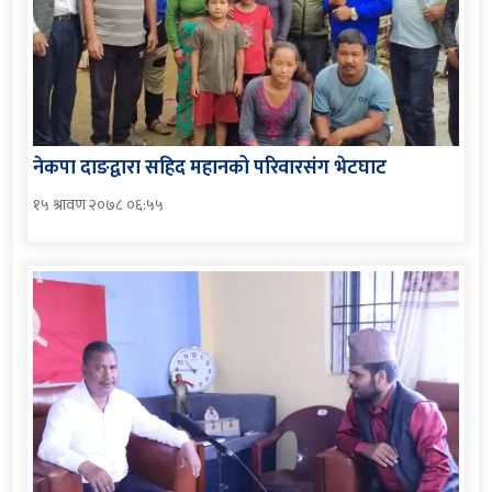
नेकपा दाङद्वारा सहिद महानको परिवारसंग भेटघाट
१५ श्रावण २०७८ ०६:५५