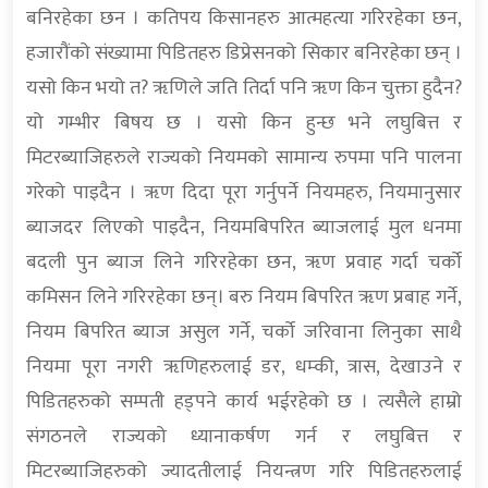
बनिरहेका छन । कतिपय किसानहरु आत्महत्या गरिरहेका छन,
हजारौंको संख्यामा पिडितहरु डिप्रेसनको सिकार बनिरहेका छन् ।
यसो किन भयो त? ॠणिले जति तिर्दा पनि ॠण किन चुक्ता हुदैन?
यो गम्भीर बिषय छ । यसो किन हुन्छ भने लघुबित्त र
मिटरब्याजिहरुले राज्यको नियमको सामान्य रुपमा पनि पालना
गरेको पाइदैन । ॠण दिदा पूरा गर्नुपर्ने नियमहरु, नियमानुसार
ब्याजदर लिएको पाइदैन, नियमबिपरित ब्याजलाई मुल धनमा
बदली पुन ब्याज लिने गरिरहेका छन, ॠण प्रवाह गर्दा चर्को
कमिसन लिने गरिरहेका छन्। बरु नियम बिपरित ॠण प्रबाह गर्ने,
नियम बिपरित ब्याज असुल गर्ने, चर्को जरिवाना लिनुका साथै
नियमा पूरा नगरी ॠणिहरुलाई डर, धम्की, त्रास, देखाउने र
पिडितहरुको सम्पती हड्पने कार्य भईरहेको छ । त्यसैले हाम्रो
संगठनले राज्यको ध्यानाकर्षण गर्न र लघुबित्त र
मिटरब्याजिहरुको ज्यादतीलाई नियन्त्रण गरि पिडितहरुलाई