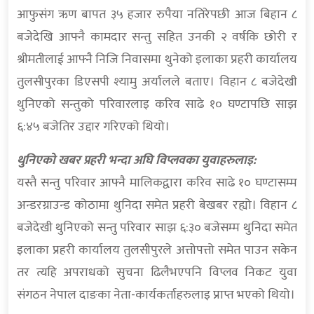
आफुसंग ऋण बापत ३५ हजार रुपैया नतिरेपछी आज बिहान ८
बजेदेखि आफ्नै कामदार सन्तु सहित उनकी २ वर्षकि छोरी र
श्रीमतीलाई आफ्नै निजि निवासमा थुनेको इलाका प्रहरी कार्यालय
तुलसीपुरका डिएसपी श्यामु अर्यालले बताए। विहान ८ बजेदेखी
थुनिएको सन्तुको परिवारलाइ करिव साढे १० घण्टापछि साझ
६:४५ बजेतिर उद्दार गरिएको थियो।
थुनिएको खबर प्रहरी भन्दा अघि विप्लवका युवाहरुलाइ:
यस्तै सन्तु परिवार आफ्नै मालिकद्वारा करिव साढे १० घण्टासम्म
अन्डरग्राउन्ड कोठामा थुनिदा समेत प्रहरी बेखबर रह्यो। विहान ८
बजेदेखी थुनिएको सन्तु परिवार साझ ६:३० बजेसम्म थुनिदा समेत
इलाका प्रहरी कार्यालय तुलसीपुरले अत्तोपत्तो समेत पाउन सकेन
तर त्यहि अपराधको सुचना ढिलैभएपनि विप्लव निकट युवा
संगठन नेपाल दाङका नेता-कार्यकर्ताहरुलाइ प्राप्त भएको थियो।