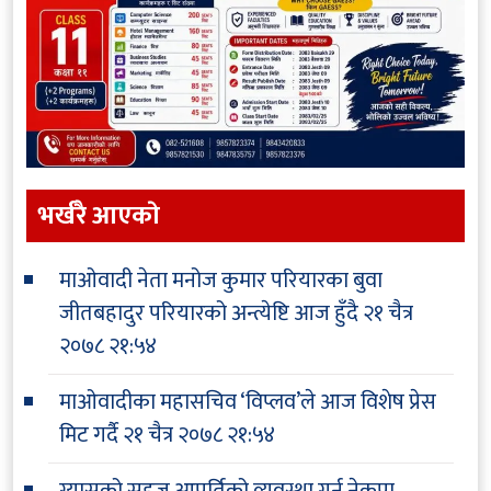
भर्खरै आएकाे
माओवादी नेता मनोज कुमार परियारका बुवा
जीतबहादुर परियारको अन्त्येष्टि आज हुँदै
२१ चैत्र
२०७८ २१:५४
माओवादीका महासचिव ‘विप्लव’ले आज विशेष प्रेस
मिट गर्दै
२१ चैत्र २०७८ २१:५४
ग्यासको सहज आपूर्तिको व्यवस्था गर्न नेकपा