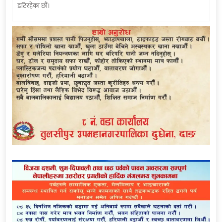
डटिरहेका छौं।