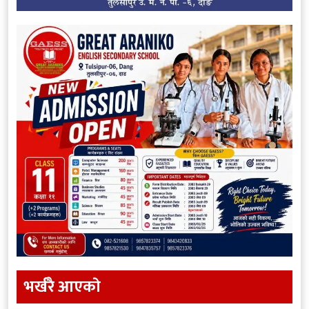
भर्खरै आएकाे