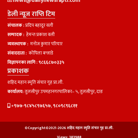
news@dailynewsrapti.com
डेली न्यूज राप्ति टिम
संचालक :
प्रदिप बहादुर वली
सम्पादक :
हेमन्त प्रकाश वली
व्यवस्थापक :
मनाेज कुमार परियार
संवाददाता :
काेपिला बन्जाडे
विज्ञापनका लागि :
९८६६८७०३३५
प्रकाशक
शहिद महान स्मृति संचार गृह प्रा.ली.
कार्यालय:
तुलसीपुर उपमहानगरपालिका– ५, तुलसीपुर, दाङ
+९७७-९८४५८९७६५७, ९८०९८९६८११
©Copyright©2021-2026 शहिद महान स्मृति संचार गृह प्रा.ली.
Views:
383988