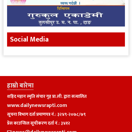
Social Media
हाम्राे बारेमा
शहिद महान स्मृति संचार गृह प्रा.ली. द्वारा सन्चालित
www.dailynewsrapti.com
सूचना विभाग दर्ता प्रमाणपत्र नं.: ३२४९-२०७८/७९
प्रेस काउन्सिल सूचीकरण दर्ता नं.: ३४१२