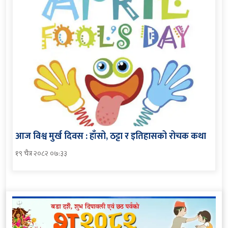
आज विश्व मुर्ख दिवस : हाँसो, ठट्टा र इतिहासको रोचक कथा
१९ चैत्र २०८२ ०७:३३