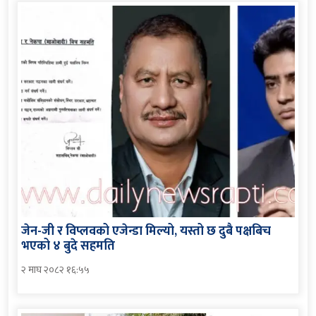
जेन-जी र विप्लवको एजेन्डा मिल्यो, यस्तो छ दुबै पक्षबिच
भएको ४ बुदे सहमति
२ माघ २०८२ १६:५५