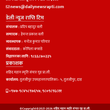
news@dailynewsrapti.com
डेली न्यूज राप्ति टिम
संचालक :
प्रदिप बहादुर वली
सम्पादक :
हेमन्त प्रकाश वली
व्यवस्थापक :
मनाेज कुमार परियार
संवाददाता :
काेपिला बन्जाडे
विज्ञापनका लागि :
९८६६८७०३३५
प्रकाशक
शहिद महान स्मृति संचार गृह प्रा.ली.
कार्यालय:
तुलसीपुर उपमहानगरपालिका– ५, तुलसीपुर, दाङ
+९७७-९८४५८९७६५७, ९८०९८९६८११
©Copyright©2021-2026 शहिद महान स्मृति संचार गृह प्रा.ली.