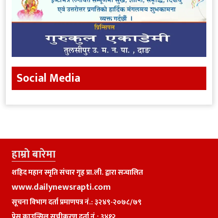
Social Media
हाम्राे बारेमा
शहिद महान स्मृति संचार गृह प्रा.ली. द्वारा सन्चालित
www.dailynewsrapti.com
सूचना विभाग दर्ता प्रमाणपत्र नं.: ३२४९-२०७८/७९
प्रेस काउन्सिल सूचीकरण दर्ता नं.: ३४१२