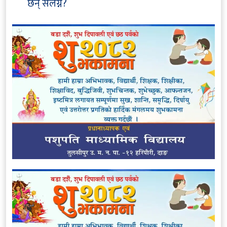
छन् संलग्न?