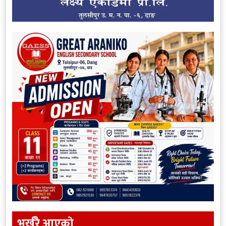
भर्खरै आएकाे