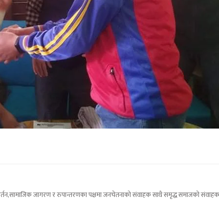
परिवर्तन,सामाजिक जागरण र रुपान्तरणका पक्षमा जनचेतनाको संवाहक साथै समृद्ध समाजको संवाहक(