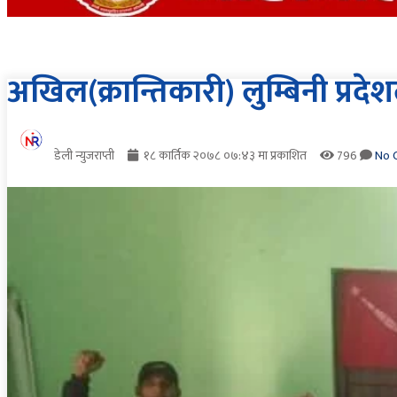
अखिल(क्रान्तिकारी) लुम्बिनी प्रद
डेली न्युजराप्ती
१८ कार्तिक २०७८ ०७:४३ मा प्रकाशित
796
No 