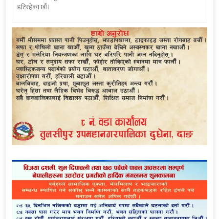
डटिरहेका छौं।