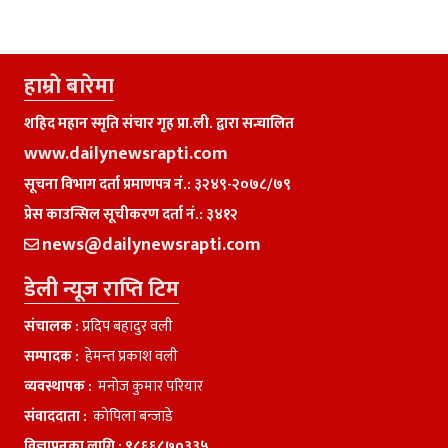
हाम्राे बारेमा
शहिद महान स्मृति संचार गृह प्रा.ली. द्वारा सन्चालित
www.dailynewsrapti.com
सूचना विभाग दर्ता प्रमाणपत्र नं.: ३२४९-२०७८/७९
प्रेस काउन्सिल सूचीकरण दर्ता नं.: ३४१२
news@dailynewsrapti.com
डेली न्यूज राप्ति टिम
संचालक :
प्रदिप बहादुर वली
सम्पादक :
हेमन्त प्रकाश वली
व्यवस्थापक :
मनाेज कुमार परियार
संवाददाता :
काेपिला बन्जाडे
विज्ञापनका लागि :
९८६६८७०३३५