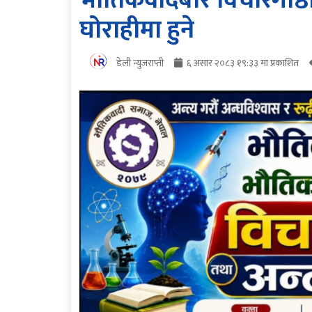
भौतिकवादबारे विचारगोष्ठी
घोराहीमा हुने
डेली न्युजराप्ती
६ असार २०८३ १९:३३ मा प्रकाशित