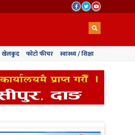
खेलकुद
फाेटाे फीचर
स्वास्थ्य / शिक्षा