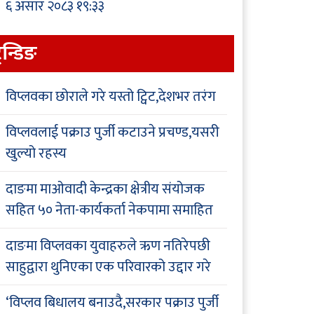
६ असार २०८३ १९:३३
्रेन्डिङ
विप्लवका छोराले गरे यस्तो ट्विट,देशभर तरंग
विप्लवलाई पक्राउ पुर्जी कटाउने प्रचण्ड,यसरी
खुल्यो रहस्य
दाङमा माओवादी केन्द्रका क्षेत्रीय संयोजक
सहित ५० नेता-कार्यकर्ता नेकपामा समाहित
दाङमा विप्लवका युवाहरुले ऋण नतिरेपछी
साहुद्वारा थुनिएका एक परिवारको उद्दार गरे
‘विप्लव बिधालय बनाउदै,सरकार पक्राउ पुर्जी