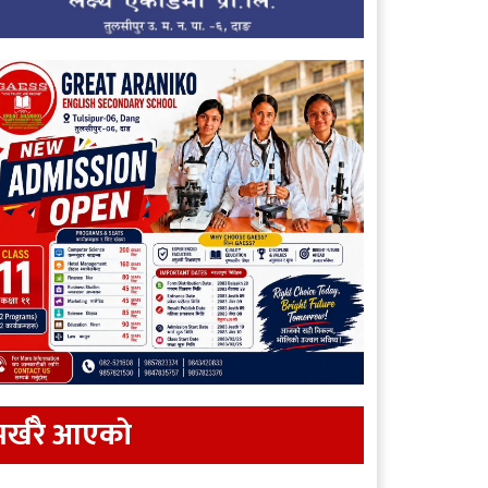
र्खरै आएकाे