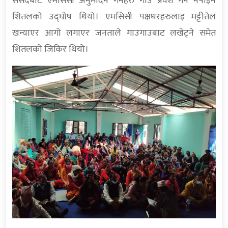
संसदबाट एमसिसी अनुमोदन गर्नेहरु गाउँ प्रवेश गर्न नपाइने
शितलको उद्घोष थियो। एमसिसी पक्षधरहरुलाइ मट्टीतेल
खन्याएर आगो लगाएर जनताले गाउगाउबाट लखेट्ने समेत
शितलको जिकिर थियो।