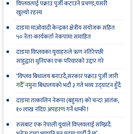
विप्लवलाई पक्राउ पुर्जी कटाउने प्रचण्ड,यसरी
खुल्यो रहस्य
दाङमा माओवादी केन्द्रका क्षेत्रीय संयोजक सहित
५० नेता-कार्यकर्ता नेकपामा समाहित
दाङमा विप्लवका युवाहरुले ऋण नतिरेपछी
साहुद्वारा थुनिएका एक परिवारको उद्दार गरे
‘विप्लव बिधालय बनाउदै,सरकार पक्राउ पुर्जी जारी
गर्दै’ नमुना बिधालयको भदौ ३ गते भव्य उद्घाटन हुँदै
दाङमा तत्कालिन नेकपा (बहुमत) को चन्दा आतंक,
१० लाख नदिए अपहरण गर्ने धम्की !
रुसबाट एक नेपाली युवाले विप्लवलाई सम्झिदै
भने‘म टाढा भएपनि मन मुटुमा पार्टी नै छ’