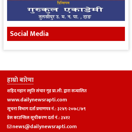
Social Media
हाम्राे बारेमा
शहिद महान स्मृति संचार गृह प्रा.ली. द्वारा सन्चालित
www.dailynewsrapti.com
सूचना विभाग दर्ता प्रमाणपत्र नं.: ३२४९-२०७८/७९
प्रेस काउन्सिल सूचीकरण दर्ता नं.: ३४१२
news@dailynewsrapti.com