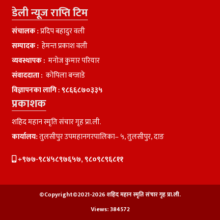
डेली न्यूज राप्ति टिम
संचालक :
प्रदिप बहादुर वली
सम्पादक :
हेमन्त प्रकाश वली
व्यवस्थापक :
मनाेज कुमार परियार
संवाददाता :
काेपिला बन्जाडे
विज्ञापनका लागि :
९८६६८७०३३५
प्रकाशक
शहिद महान स्मृति संचार गृह प्रा.ली.
कार्यालय:
तुलसीपुर उपमहानगरपालिका– ५, तुलसीपुर, दाङ
+९७७-९८४५८९७६५७, ९८०९८९६८११
©Copyright©2021-2026 शहिद महान स्मृति संचार गृह प्रा.ली.
Views:
384572