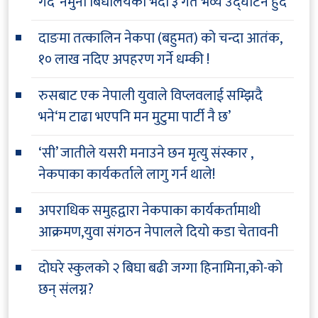
गर्दै’ नमुना बिधालयको भदौ ३ गते भव्य उद्घाटन हुँदै
दाङमा तत्कालिन नेकपा (बहुमत) को चन्दा आतंक,
१० लाख नदिए अपहरण गर्ने धम्की !
रुसबाट एक नेपाली युवाले विप्लवलाई सम्झिदै
भने‘म टाढा भएपनि मन मुटुमा पार्टी नै छ’
‘सी’ जातीले यसरी मनाउने छन मृत्यु संस्कार ,
नेकपाका कार्यकर्ताले लागु गर्न थाले!
अपराधिक समुहद्वारा नेकपाका कार्यकर्तामाथी
आक्रमण,युवा संगठन नेपालले दियो कडा चेतावनी
दोघरे स्कुलको २ बिघा बढी जग्गा हिनामिना,को-को
छन् संलग्न?