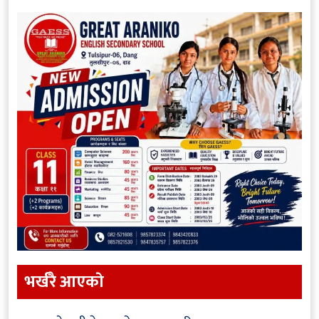
भर्खरै आएकाे