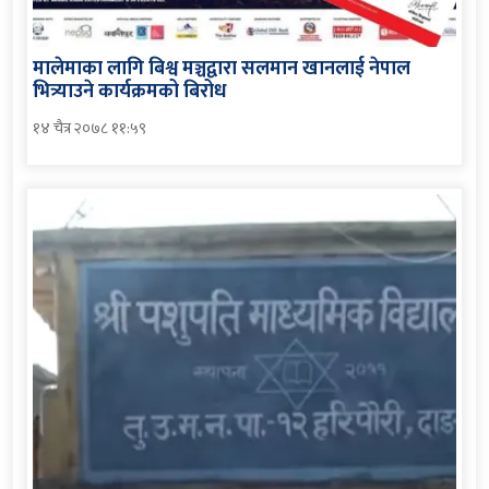
मालेमाका लागि बिश्व मञ्चद्वारा सलमान खानलाई नेपाल
भित्र्याउने कार्यक्रमको बिरोध
१४ चैत्र २०७८ ११:५९