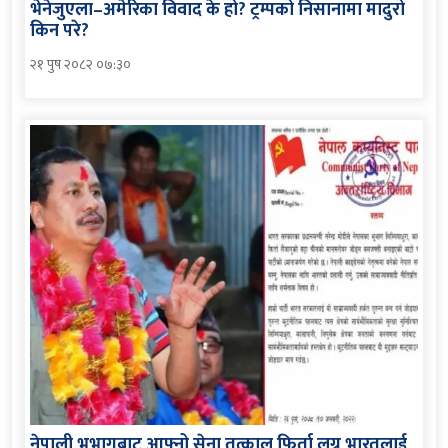
भेनेजुएला–अमेरिका विवाद के हो? ट्रम्पको निसानामा मादुरो
किन परे?
२१ पुष २०८२ ०७:३०
नेपाली भूभागबाट आफ्नो सेना तत्काल फिर्ता लग्न भारतलाई