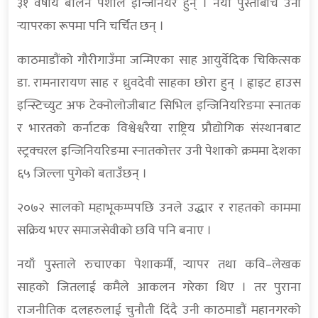
३१ वर्षीय बालेन पेशाले इन्जिनियर हुन् । नयाँ पुस्ताबीच उनी
र्‍यापरका रूपमा पनि चर्चित छन् ।
काठमाडौंको गौरीगाउँमा जन्मिएका साह आयुर्वेदिक चिकित्सक
डा. रामनारायण साह र ध्रुवदेवी साहका छोरा हुन् । ह्वाइट हाउस
इन्स्टिच्युट अफ टेक्नोलोजीबाट सिभिल इन्जिनियरिङमा स्नातक
र भारतको कर्नाटक विश्वेश्वरैया राष्ट्रिय प्रौद्योगिक संस्थानबाट
स्ट्रक्चरल इन्जिनियरिङमा स्नातकोत्तर उनी पेशाको क्रममा देशका
६५ जिल्ला पुगेको बताउँछन् ।
२०७२ सालको महाभूकम्पपछि उनले उद्धार र राहतको काममा
सक्रिय भएर समाजसेवीको छवि पनि बनाए ।
नयाँ पुस्ताले रुचाएका पेशाकर्मी, र्‍यापर तथा कवि–लेखक
साहको जितलाई कमैले आकलन गरेका थिए । तर पुराना
राजनीतिक दलहरुलाई चुनौती दिंदै उनी काठमाडौं महानगरको