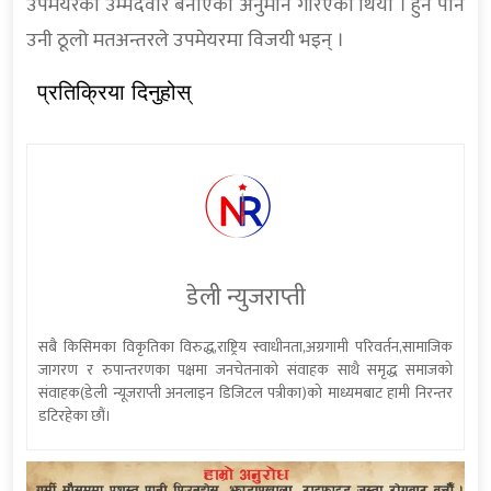
उपमेयरको उम्मेदवार बनाएको अनुमान गरिएको थियो । हुन पनि
उनी ठूलो मतअन्तरले उपमेयरमा विजयी भइन् ।
प्रतिक्रिया दिनुहोस्
डेली न्युजराप्ती
सबै किसिमका विकृतिका विरुद्ध,राष्ट्रिय स्वाधीनता,अग्रगामी परिवर्तन,सामाजिक
जागरण र रुपान्तरणका पक्षमा जनचेतनाको संवाहक साथै समृद्ध समाजको
संवाहक(डेली न्यूजराप्ती अनलाइन डिजिटल पत्रीका)को माध्यमबाट हामी निरन्तर
डटिरहेका छौं।