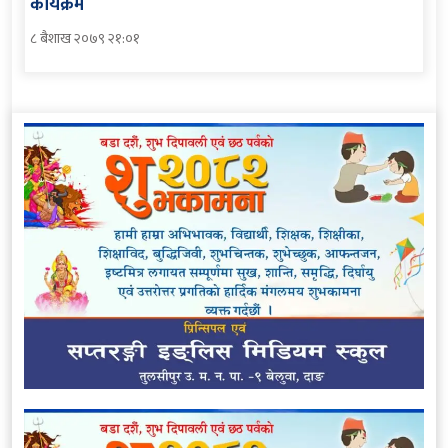
कार्यक्रम
८ बैशाख २०७९ २१:०१