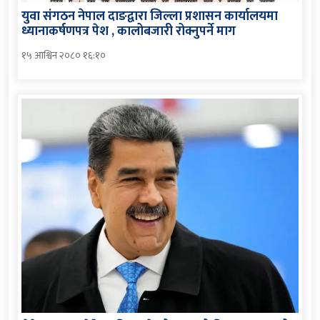
युवा संगठन नेपाल दाङद्वारा जिल्ला प्रशासन कार्यालयमा
ध्यानाकर्षणपत्र पेश , कालोबजारी रोक्नुपर्ने माग
१५ आश्विन २०८० १६:१०