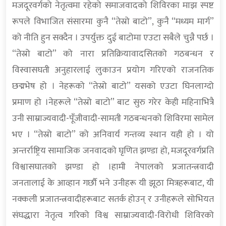
मजदूरवर्गको नेतृत्वमा रहेको समाजवादको शिविरका माझ स्पष्ट
रूपले विभाजित संसारमा कुनै “तेस्रो बाटो”, कुनै “मध्यम मार्ग”
को नीति हुन सक्दैन । उपर्युक्त दुई बाटोमा एउटा सबैले चुन्नै पर्छ ।
“तेस्रो बाटो” को नारा प्रतिक्रियावादसितको गठबन्धन र
विस्वासघती अनुहारलाई लुकाउन प्रयोग गरिएको राजनतिक
छद्मभेष हो । नेहरूको “तेस्रो बाटो” यसको एउटा घिनलाग्दो
प्रमाण हो ।नेहरूले “तेस्रो बाटो” बाट सुरु गरेर केही महिनाभित्रै
उनी साम्राज्यवादी-पूँजीवादी-सामती गठबन्धनको शिविरमा सामेल
भए । “तेस्रो बाटो” को अनिवार्य गन्तव्य स्थान यही हो । यो
अन्तर्राष्ट्रिय सामाजिक जनवादको घृणित झण्डा हो, मजदूरवर्गप्रति
विश्वासघातको झण्डा हो ।हामी नेपालको प्रजातन्त्रवादी
जनतालाई के आव्हान गर्छौ भने उनीहरू यी झूठा मित्रहरूबाट, यी
नक्कली प्रजातन्त्रवादीहरूबाट सतर्क होउन् र उनीहरूले सोभियत
संघद्धारा नेतृत्व गरिको विश्व साम्राज्यवादी-विरोधी शिविरको