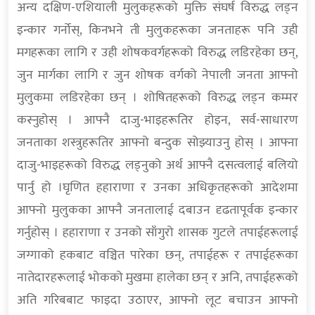
अन्य दक्षिण-एशियाली मुलुकहरूको मुक्ति संघर्ष विरुद्ध लड्न
इन्कार गर्नोस्, किनभने ती मुलुकहरूका जनताहरू पनि उही
मगहरूका लागि र उही शोषकवर्गहरूको विरुद्ध लडिरहेका छन्,
जुन मार्गका लागि र जुन शोषक वर्गको नेपाली जनता आफ्नो
मुलुकमा लडिरहेका छन् । शोषितहरूको विरुद्ध लड्न कम्मर
कस्नुहोस् । आफ्नै दाजु-भाइहरूतिर होइन, सर्व-साधारण
जनताका शस्त्रुहरूतिर आफ्नो बन्दुक सोझ्याउनु होस् । आफ्ना
दाजु-भाइहरूको विरुद्ध लड्नुको अर्थ आफ्नै दसत्वलाई बलियो
पार्नु हो ।घृणित हहाराणा र उनका अधिकृतहरूको आदेशमा
आफ्नो मुलुकका आफ्नै जनतालाई दबाउन दृढतापूर्वक इन्कार
गर्नुहोस् । हहाराणा र उनको साँगुरो शासक गुटले तपाईहरूलाई
जग्गाको हकबाट वञ्चित पारेका छन्, तपाईहरू र तपाईहरूका
नातेदारहरूलाई भोकको मुखमा हालेका छन् र अनि, तपाईहरूको
अति गरिबबाट फाइदा उठाएर, आफ्नो लूट बचाउन आफ्नो