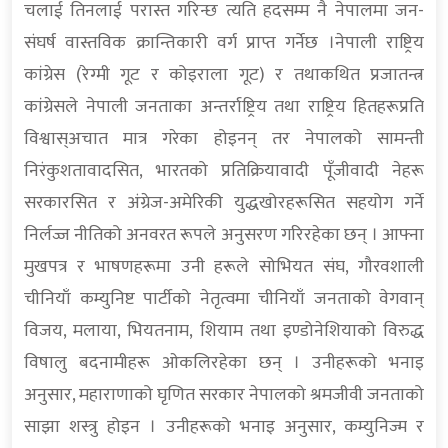
चलाई तिनलाई परास्त गरिन्छ त्यति हदसम्म नै नेपालमा जन-
संघर्ष वास्तविक क्रान्तिकारी वर्ग प्राप्त गर्नेछ ।नेपाली राष्ट्रिय
कांग्रेस (रेग्मी गूट र कोइराला गूट) र तथाकथित प्रजातन्त्र
कांग्रेसले नेपाली जनताका अन्तर्राष्ट्रिय तथा राष्ट्रिय हितहरूप्रति
विश्वास्अचात मात्र गरेका होइनन् तर नेपालको सामन्ती
निरंकुशतावादसित, भारतको प्रतिक्रियावादी पूँजीवादी नेहरू
सरकारसित र अंग्रेज-अमेरिकी युद्धखोरहरूसित सहयोग गर्ने
निर्लज्ज नीतिको अनवरत रूपले अनुसरण गरिरहेका छन् । आफ्ना
मुखपत्र र भाषणहरूमा उनी हरूले सोभियत संघ, गौरवशाली
चीनियाँ कम्युनिष्ट पार्टीको नेतृत्वमा चीनियाँ जनताको वेगवान्
विजय, मलाया, भियतनाम, शियाम तथा इण्डोनेशियाको विरुद्ध
विषालु बदनामीहरू ओकलिरहेका छन् । उनीहरूको भनाइ
अनुसार, महाराणाको घृणित सरकार नेपालको श्रमजीवी जनताको
साझा शस्त्रु होइन । उनीहरूको भनाइ अनुसार, कम्युनिज्म र