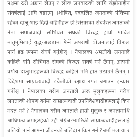
पक्षमा दरो अडान लेउन् र लोक जनवादको लागि संझौताहीन
संघर्षलाई अघि बडाउन् ।शोषित, पददलित जनताको पंक्तिमा
रहेका दाजु-भाइ दिदी-बहिनीहरू हो !संसारका संघर्षरत जनताको
नेता समाजवादी सोभियत संघको विरुद्ध हाम्रो पावित्र
मातृभूमिलाई युद्ध-अखडामा फेर्ने अपराधी योजनालाई विफल
पार्न दृढ रूपमा संघर्ष गर्नुहोस् । नेपालका श्रमजीवी जनताले
कहिले पनि सोभियत संघको विरुद्ध संघर्ष गर्न छैनन्, आफ्नो
वर्गाय दाजुभाइहरूको विरुद्ध कहिले पनि हात उठाउने छैनन् ।
विदेशमा साम्राज्यवादी डकैतीको रक्षाथ रगत बगाउन इन्कार
गर्नोस् । नेपालका गरीब जनताले अरू मुलुकहरूमा गरीब
जनताको शोषण गर्नमा साम्राज्यवादी उपनिवेशवादीहरूलाई किन
मदत गर्न ? नेपालका गरीब जनताले हाम्रो मुलुक र जनतामाथि
आघिपत्य जमाइरहेको उही अंग्रेज-अमेरिकी साम्राज्यवादीहरूलाई
बलियो पार्न आफ्ना जीवनको बलिदान किन गर्न ? बर्मा मलाया र