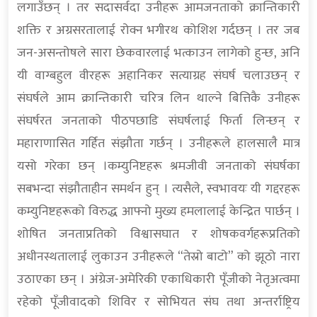
लगाउँछन् । तर सदासर्वदा उनीहरू आमजनताको क्रान्तिकारी
शक्ति र अग्रसरतालाई रोक्न भगीरथ कोशिश गर्दछन् । तर जब
जन-असन्तोषले सारा छेकवारलाई भत्काउन लागेको हुन्छ, अनि
यी वाग्बहुल वीरहरू अहानिकर सत्याग्रह संघर्ष चलाउछन् र
संघर्षले आम क्रान्तिकारी चरित्र लिन थाल्ने बित्तिकै उनीहरू
संघर्षरत जनताको पीठपछाडि संघर्षलाई फिर्ता लिन्छन् र
महाराणासित गर्हित संझौता गर्छन् । उनीहरूले हालसालै मात्र
यसो गरेका छन् ।कम्युनिष्टहरू श्रमजीवी जनताको संघर्षका
सबभन्दा संझौताहीन समर्थन हुन् । त्यसैले, स्वभावयः यी गद्दरहरू
कम्युनिष्टहरूको विरुद्ध आफ्नो मुख्य हमलालाई केन्द्रित पार्छन् ।
शोषित जनताप्रतिको विश्वासघात र शोषकवर्गहरूप्रतिको
अधीनस्थतालाई लुकाउन उनीहरूले “तेस्रो बाटो” को झूठो नारा
उठाएका छन् । अंग्रेज-अमेरिकी एकाधिकारी पूँजीको नेतृअत्वमा
रहेको पूँजीवादको शिविर र सोभियत संघ तथा अन्तर्राष्ट्रिय