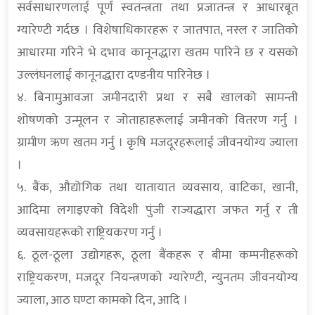
सर्वसाधारणलाई पूर्ण स्वतन्त्रता तथा प्रजातन्त्र र आधारबूत
ग्यारेण्टी गर्दछ । विशेषाधिकारहरू र जातपात, नस्ल र जातिको
आधारमा गरिने भे दभाव कानूनद्धारा खतम पारिने छ र यसको
उल्लंघनलाई कानूनद्धारा दण्डनीय पारिनेछ ।
४. बिनामुआवजा जमीनदारी प्रथा र सबै खालको सामन्ती
शोषणको उन्मूलन र जोताहाहरूलाई जमीनको वितरण गर्नु ।
ग्रामीण ऋण खतम गर्नु । कृषि मजदूरहरूलाई जीवनयोग्य ज्याला
।
५. बैंक, औद्योगिक तथा यातायात व्यवसाय, वाटिका, खानी,
आदिमा लगाइएको विदेशी पुंजी राज्यद्धारा जफत गर्नु र ती
व्यवसायहरूको राष्ट्रियकरण गर्नु ।
६. ठूल-ठूला उद्योगहरू, ठूला बैंकहरू र बीमा कम्पनीहरूको
राष्ट्रियकरण, मजदूर नियन्त्रणको ग्यारेण्टी, न्युनतम जीवनयोग्य
ज्याला, आठ घण्टा कामको दिन, आदि ।