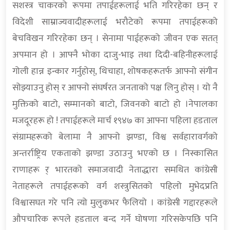
सशस्त्र चाकरको रूपमा तपाईहरूलाई भति गरिरहेका छन् र
विदेशी साम्राज्यवादीहरूलाई भरौटेको रूपमा तपाईहरूको
बेचविखन गरिरहेका छन् । सेनामा पाईहरूको जीवन एक सतत्
अपमान हो । आफ्नै भोका दाजु-भाइ तथा दिदी-बहिनीहरूलाई
गोली हान्न इन्कार गर्नुहोस्, थिचाहा, शोषकहरूतर्फ आफ्नो संगीन
सोझ्याउनु होस् र आफ्नो संघर्षरत जनताको पक्ष लिनु होस् । यो नै
मुक्तिको बाटो, सम्मानको बाटो, जिवनको बाटो हो ।नेपालका
मजदूरहरू हो ! तपाईहरूले मार्च १९४७ का आफ्ना पहिला हडताल
संग्रामहरूको बेलामा नै आफ्नो झण्डा, विश्व सर्वहारावर्गको
अन्तर्राष्ट्रिय एकताको झण्डा उठाउनु भएको छ । निस्कासित
राणाहरू र् भारतको समाजवादी नेताद्धारा समथित कांग्रेसी
नेताहरूले तपाईहरूको वर्ग शस्त्रुसितको पहिलो मुभेदप्रति
विश्वासघत गरे पनि त्यो मुलुकभर फैलियो । कांग्रेसी गद्दारहरूले
औपचारिक रूपले हडताल बन्द गर्ने घोषणा गरिसकेपछि पनि