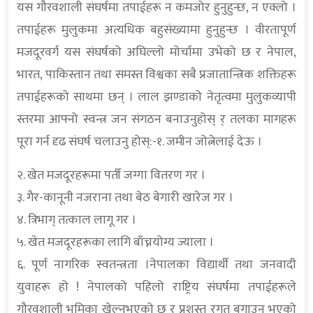
यस गौरवशाली संघर्षमा तपाईहरू न कमजोर हुनुहुन्छ, न एक्लो ।
तपाईहरू मुलुकमा अत्यधिक बहुसंख्यामा हुनुहुन्छ । वीरतापूर्ण
मजदूरवर्ग यस संघर्षको अघिल्लो मोर्चामा उभेको छ र नेपाल,
भारत, पाकिस्तान तथा समस्त विश्वका सबै प्रजातान्त्रिक शक्तिहरू
तपाईहरूको साथमा छन् । लाल झण्डाको नेतृत्वमा मुलुकव्यापी
स्तरमा आफ्नो स्वन्त्र जन संगठन बनाउनुहोस् र् तलका मागहरू
पूरा गर्न दृढ संघर्ष चलाउनु होस्:-१. जमीन जोत्नेलाई देऊ ।
२. खेत मजदूरहरूमा पर्ती जग्गा वितरण गर ।
३. गैर-कानूनी नजराना तथा बेठ बेगारी खारेज गर ।
४. त्रिभाग् तत्काल लागू गर ।
५. खेत मजदूरहरूका लागि बाँच्नयोग्य ज्याला ।
६. पूर्ण नागरिक स्वतन्त्रता ।नेपालका विद्यार्थी तथा जनवादी
युवाहरू हो ! नेपालको पहिलो राष्ट्रिय संघर्षमा तपाईहरूले
गौरवशाली भूमिका खेल्नुभएको छ र प्रशस्त रगत बगाउनु भएको