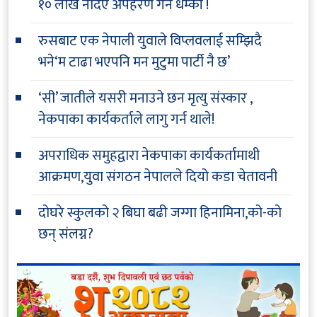
१० लाख नदिए अपहरण गर्ने धम्की !
रुसबाट एक नेपाली युवाले विप्लवलाई सम्झिदै
भने‘म टाढा भएपनि मन मुटुमा पार्टी नै छ’
‘सी’ जातीले यसरी मनाउने छन मृत्यु संस्कार ,
नेकपाका कार्यकर्ताले लागु गर्न थाले!
अपराधिक समुहद्वारा नेकपाका कार्यकर्तामाथी
आक्रमण,युवा संगठन नेपालले दियो कडा चेतावनी
दोघरे स्कुलको २ बिघा बढी जग्गा हिनामिना,को-को
छन् संलग्न?