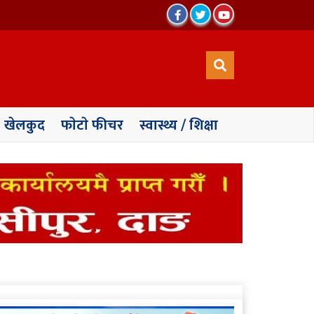
खेलकुद
फाेटाे फीचर
स्वास्थ्य / शिक्षा