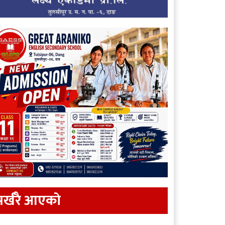
र्खरै आएकाे