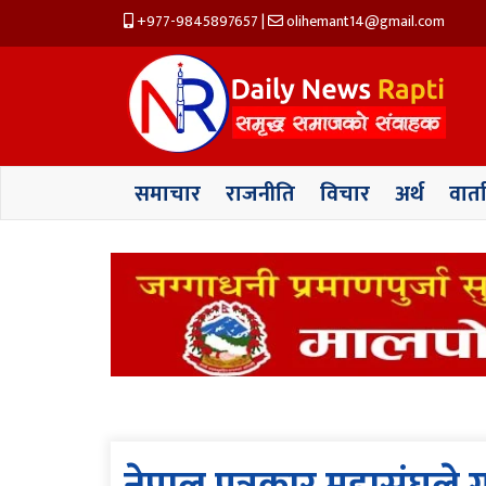
+977-9845897657
|
olihemant14@gmail.com
समाचार
राजनीति
विचार
अर्थ
वार्त