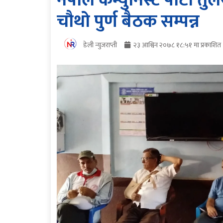
नेपाल कम्युनिस्ट पार्टी
चौथो पुर्ण बैठक सम्पन्न
डेली न्युजराप्ती
२३ आश्विन २०७८ १८:५१ मा प्रकाशित