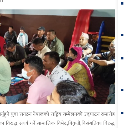
ो।
्नुहुने युवा संगठन नेपालको राष्ट्रिय सम्मेलनको उद्घाटन समारोह
 विरुद्ध संघर्ष गर्ने,सामाजिक विभेद,बिकृती,बिसंगतिका विरुद्ध