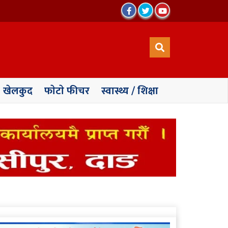
खेलकुद
फाेटाे फीचर
स्वास्थ्य / शिक्षा