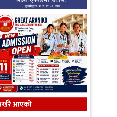
र्खरै आएकाे