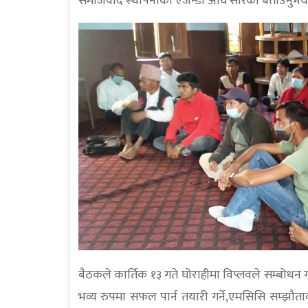
समाजवाद स्थापनाको एजेन्डा अघि सारेको बताउनुभय
बैठकले कार्तिक १३ गते घोराहीमा विप्लवले सम्बोधन गर
भव्य रुपमा सफल पार्न तयारी गर्ने,एमसिसि सम्झौताका