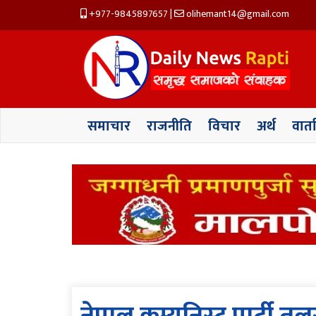
+977-9845897657
|
olihemant14@gmail.com
समाचार
राजनीति
विचार
अर्थ
वार्त