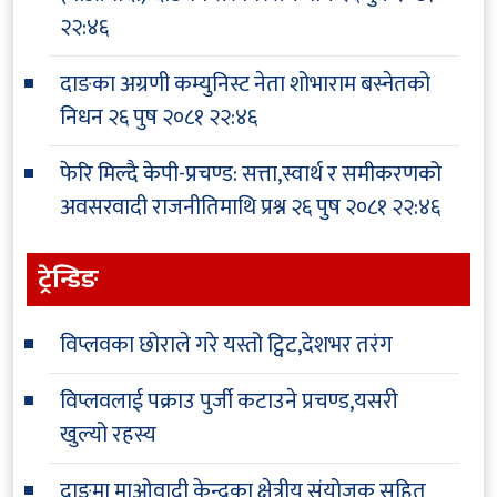
२२:४६
दाङका अग्रणी कम्युनिस्ट नेता शोभाराम बस्नेतको
निधन
२६ पुष २०८१ २२:४६
फेरि मिल्दै केपी-प्रचण्ड: सत्ता,स्वार्थ र समीकरणको
अवसरवादी राजनीतिमाथि प्रश्न
२६ पुष २०८१ २२:४६
ट्रेन्डिङ
विप्लवका छोराले गरे यस्तो ट्विट,देशभर तरंग
विप्लवलाई पक्राउ पुर्जी कटाउने प्रचण्ड,यसरी
खुल्यो रहस्य
दाङमा माओवादी केन्द्रका क्षेत्रीय संयोजक सहित