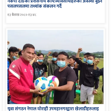
नेकपा दाङको प्रशंसनीय कार्य:व्यावसायीहरुको अवस्था बुझ्न
पसलपसलमा तथ्यांक संकलन गर्दै
१३ बैशाख २०८० १३:४८
युवा संगठन नेपाल घोराही उपमहानगरद्वारा खेलाडीहरुलाइ