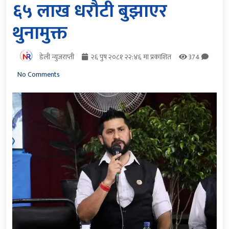
६५ लाख धरौटी बुझाएर
थुनामुक्त
डेली न्युजराप्ती
२६ पुष २०८१ २२:४६ मा प्रकाशित
374
No Comments