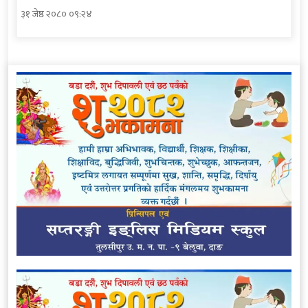
३१ जेष्ठ २०८० ०९:२४