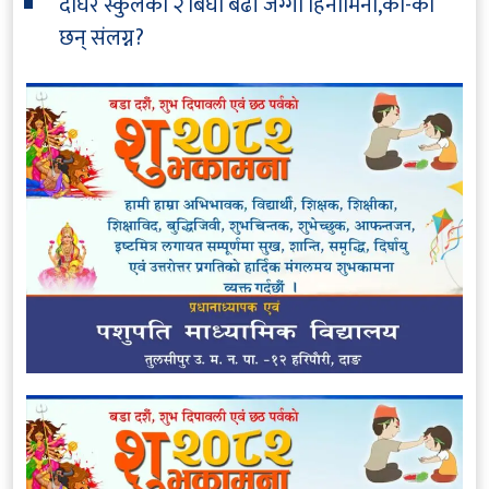
दोघरे स्कुलको २ बिघा बढी जग्गा हिनामिना,को-को
छन् संलग्न?