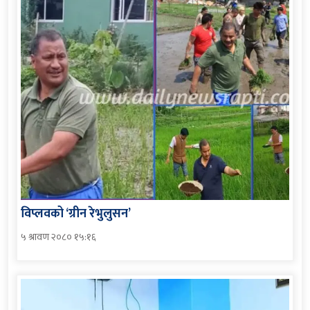
विप्लवको ‘ग्रीन रेभुलुसन’
५ श्रावण २०८० १५:१६