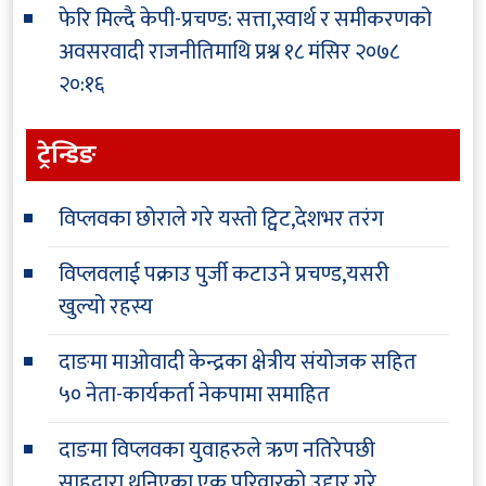
फेरि मिल्दै केपी-प्रचण्ड: सत्ता,स्वार्थ र समीकरणको
अवसरवादी राजनीतिमाथि प्रश्न
१८ मंसिर २०७८
२०:१६
ट्रेन्डिङ
विप्लवका छोराले गरे यस्तो ट्विट,देशभर तरंग
विप्लवलाई पक्राउ पुर्जी कटाउने प्रचण्ड,यसरी
खुल्यो रहस्य
दाङमा माओवादी केन्द्रका क्षेत्रीय संयोजक सहित
५० नेता-कार्यकर्ता नेकपामा समाहित
दाङमा विप्लवका युवाहरुले ऋण नतिरेपछी
साहुद्वारा थुनिएका एक परिवारको उद्दार गरे