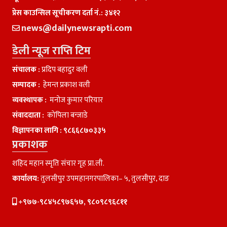
प्रेस काउन्सिल सूचीकरण दर्ता नं.: ३४१२
news@dailynewsrapti.com
डेली न्यूज राप्ति टिम
संचालक :
प्रदिप बहादुर वली
सम्पादक :
हेमन्त प्रकाश वली
व्यवस्थापक :
मनाेज कुमार परियार
संवाददाता :
काेपिला बन्जाडे
विज्ञापनका लागि :
९८६६८७०३३५
प्रकाशक
शहिद महान स्मृति संचार गृह प्रा.ली.
कार्यालय:
तुलसीपुर उपमहानगरपालिका– ५, तुलसीपुर, दाङ
+९७७-९८४५८९७६५७, ९८०९८९६८११