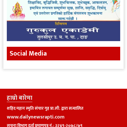
Social Media
हाम्राे बारेमा
शहिद महान स्मृति संचार गृह प्रा.ली. द्वारा सन्चालित
www.dailynewsrapti.com
सूचना विभाग दर्ता प्रमाणपत्र नं.: ३२४९-२०७८/७९