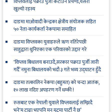
विप्लवलाई पक्राउ पुर्जी कटाउने प्रचण्ड,यसरी
खुल्यो रहस्य
दाङमा माओवादी केन्द्रका क्षेत्रीय संयोजक सहित
५० नेता-कार्यकर्ता नेकपामा समाहित
दाङमा विप्लवका युवाहरुले ऋण नतिरेपछी
साहुद्वारा थुनिएका एक परिवारको उद्दार गरे
‘विप्लव बिधालय बनाउदै,सरकार पक्राउ पुर्जी जारी
गर्दै’ नमुना बिधालयको भदौ ३ गते भव्य उद्घाटन हुँदै
दाङमा तत्कालिन नेकपा (बहुमत) को चन्दा आतंक,
१० लाख नदिए अपहरण गर्ने धम्की !
रुसबाट एक नेपाली युवाले विप्लवलाई सम्झिदै
भने‘म टाढा भएपनि मन मुटुमा पार्टी नै छ’