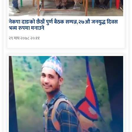
नेकपा दाङको छैठौं पुर्ण बैठक सम्पन्न,२७औ जनयुद्ध दिवस
भव्य रुपमा मनाउने
२९ माघ २०७८ २०:११