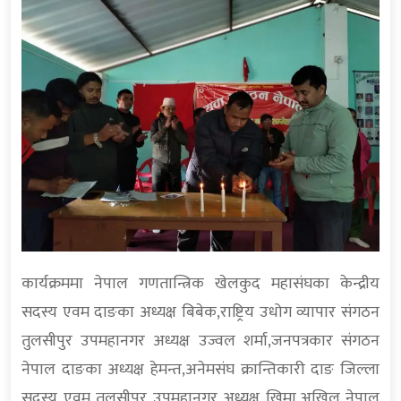
कार्यक्रममा नेपाल गणतान्त्रिक खेलकुद महासंघका केन्द्रीय
सदस्य एवम दाङका अध्यक्ष बिबेक,राष्ट्रिय उधोग व्यापार संगठन
तुलसीपुर उपमहानगर अध्यक्ष उज्वल शर्मा,जनपत्रकार संगठन
नेपाल दाङका अध्यक्ष हेमन्त,अनेमसंघ क्रान्तिकारी दाङ जिल्ला
सदस्य एवम तुलसीपुर उपमहानगर अध्यक्ष खिमा,अखिल नेपाल