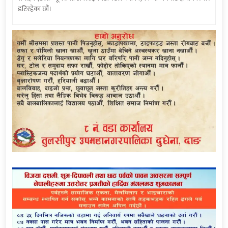
डटिरहेका छौं।