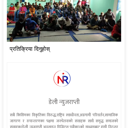
प्रतिक्रिया दिनुहोस्
डेली न्युजराप्ती
सबै किसिमका विकृतिका विरुद्ध,राष्ट्रिय स्वाधीनता,अग्रगामी परिवर्तन,सामाजिक
जागरण र रुपान्तरणका पक्षमा जनचेतनाको संवाहक साथै समृद्ध समाजको
संवाहक(डेली न्यूजराप्ती अनलाइन डिजिटल पत्रीका)को माध्यमबाट हामी निरन्तर