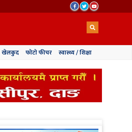
खेलकुद
फाेटाे फीचर
स्वास्थ्य / शिक्षा