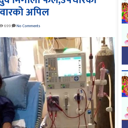
दुवै मिर्गौला फेल,उपचारका
िवारको अपिल
699
No Comments