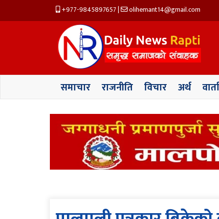
+977-9845897657
|
olihemant14@gmail.com
समाचार
राजनीति
विचार
अर्थ
वार्त