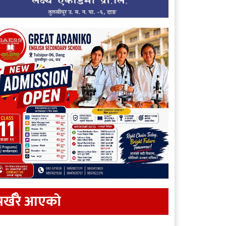
र्खरै आएकाे