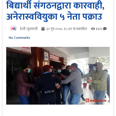
बिद्यार्थी संगठनद्वारा कारवाही,
अनेरास्ववियुका ५ नेता पक्राउ
डेली न्युजराप्ती
३० पुष २०७८ १८:११ मा प्रकाशित
660
No Comments