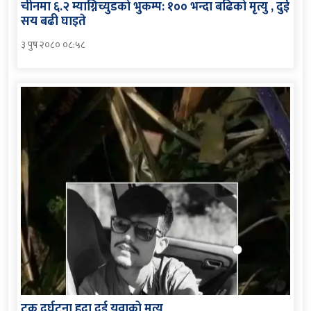
चीनमा ६.२ म्याग्निच्युडको भुकम्प: १०० भन्दा बढिको मृत्यु , दुई
सय बढी घाइते
३ पुष २०८० ०८:५८
ट्रक दुर्घटना हुदा दुई युवाको मृत्यु