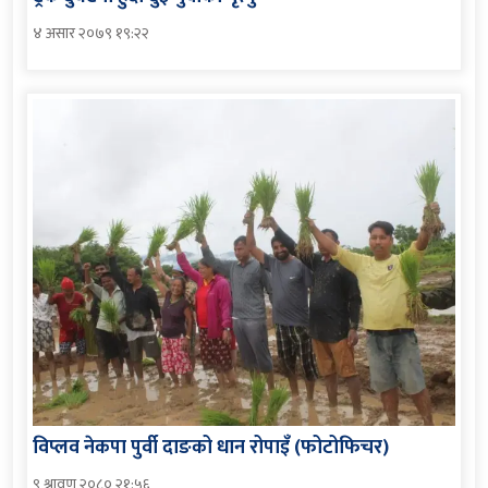
४ असार २०७९ १९:२२
विप्लव नेकपा पुर्वी दाङको धान रोपाइँ (फोटोफिचर)
९ श्रावण २०८० २१:५६