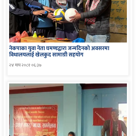
नेकपाका युवा नेता घमण्डद्वारा जन्मदिनको अवसरमा
विधालयलाई खेलकुद सामाग्री सहयोग
२४ माघ २०८१ ०६:३७