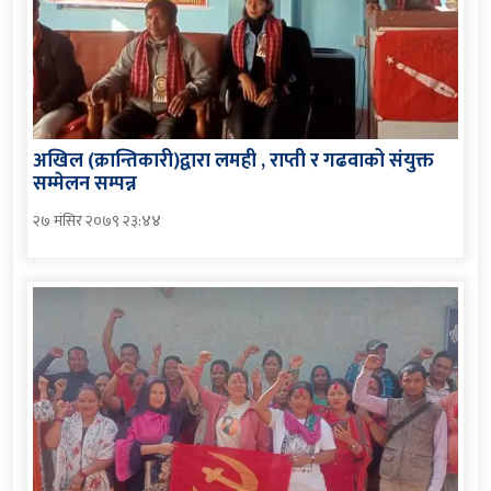
अखिल (क्रान्तिकारी)द्वारा लमही , राप्ती र गढवाको संयुक्त
सम्मेलन सम्पन्न
२७ मंसिर २०७९ २३:४४