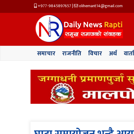
+977-9845897657
|
olihemant14@gmail.com
समाचार
राजनीति
विचार
अर्थ
वार्त