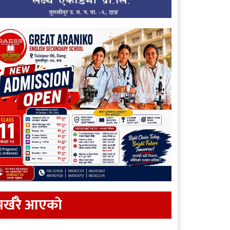
र्खरै आएकाे