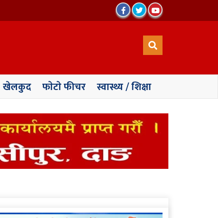
खेलकुद
फाेटाे फीचर
स्वास्थ्य / शिक्षा