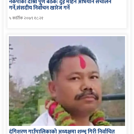
नेकपाको दोश्रो पूर्ण बैठक: दुई महिने अभियान संचालन
गर्ने,संसदीय निर्वाचन खारेज गर्ने
५ कार्तिक २०७९ १८:२१
दंगिशरण गाउँपालिकाको अध्यक्षमा शम्भु गिरी निर्वाचित