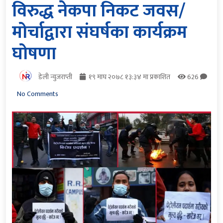
विरुद्ध नेकपा निकट जवस/
मोर्चाद्वारा संघर्षका कार्यक्रम
घोषणा
डेली न्युजराप्ती
१९ माघ २०७८ १३:३४ मा प्रकाशित
626
No Comments