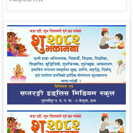
५ फाल्गुन २०७८ १९:३४