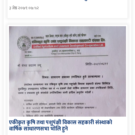
३ जेष्ठ २०७९ ०७:५२
एकीकृत कृषि तथा पशुपंक्षी विकास सहकारी संस्थाको
वार्षिक साधारणसभा भोलि हुने