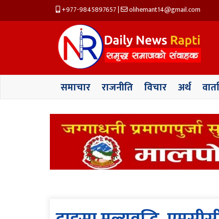
+977-9845897657
|
olihemant14@gmail.com
समाचार
राजनीति
विचार
अर्थ
वार्त