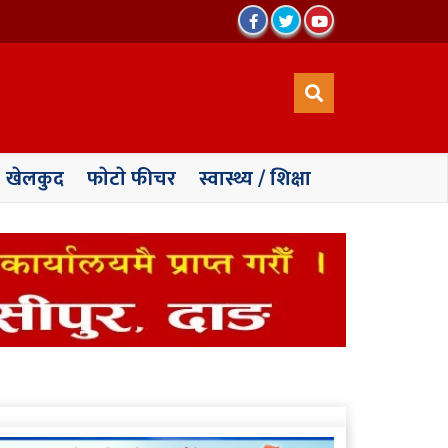
खेलकुद
फाेटाे फीचर
स्वास्थ्य / शिक्षा