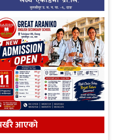
र्खरै आएकाे