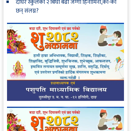
दोघरे स्कुलको २ बिघा बढी जग्गा हिनामिना,को-को
छन् संलग्न?