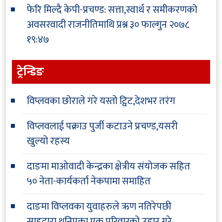
फेरि मिल्दै केपी-प्रचण्ड: सत्ता,स्वार्थ र समीकरणको
अवसरवादी राजनीतिमाथि प्रश्न
३० फाल्गुन २०७८
१९:४७
ट्रेन्डिङ
विप्लवका छोराले गरे यस्तो ट्विट,देशभर तरंग
विप्लवलाई पक्राउ पुर्जी कटाउने प्रचण्ड,यसरी
खुल्यो रहस्य
दाङमा माओवादी केन्द्रका क्षेत्रीय संयोजक सहित
५० नेता-कार्यकर्ता नेकपामा समाहित
दाङमा विप्लवका युवाहरुले ऋण नतिरेपछी
साहुद्वारा थुनिएका एक परिवारको उद्दार गरे