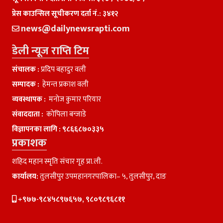
प्रेस काउन्सिल सूचीकरण दर्ता नं.: ३४१२
news@dailynewsrapti.com
डेली न्यूज राप्ति टिम
संचालक :
प्रदिप बहादुर वली
सम्पादक :
हेमन्त प्रकाश वली
व्यवस्थापक :
मनाेज कुमार परियार
संवाददाता :
काेपिला बन्जाडे
विज्ञापनका लागि :
९८६६८७०३३५
प्रकाशक
शहिद महान स्मृति संचार गृह प्रा.ली.
कार्यालय:
तुलसीपुर उपमहानगरपालिका– ५, तुलसीपुर, दाङ
+९७७-९८४५८९७६५७, ९८०९८९६८११