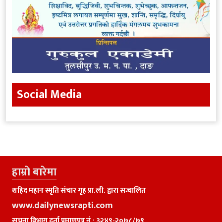
Social Media
हाम्राे बारेमा
शहिद महान स्मृति संचार गृह प्रा.ली. द्वारा सन्चालित
www.dailynewsrapti.com
सूचना विभाग दर्ता प्रमाणपत्र नं.: ३२४९-२०७८/७९