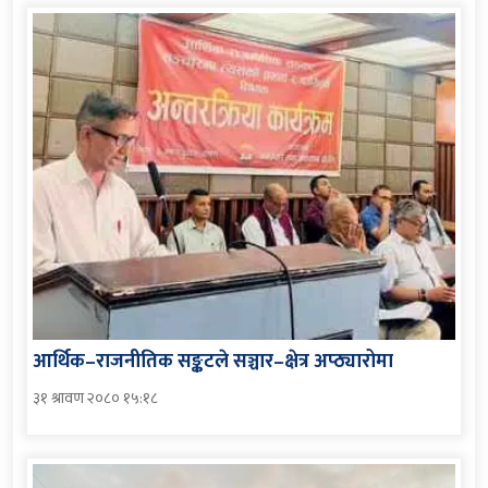
आर्थिक–राजनीतिक सङ्कटले सञ्चार–क्षेत्र अप्ठ्यारोमा
३१ श्रावण २०८० १५:१८