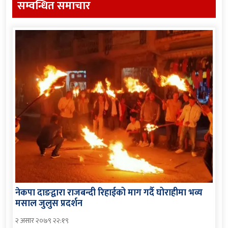
सम्वन्धित समाचार
नेकपा दाङद्वारा राजबन्दी रिहाईको माग गर्दै घोराहीमा भव्य
मसाल जुलुस प्रदर्शन
२ असार २०७९ २२:१९