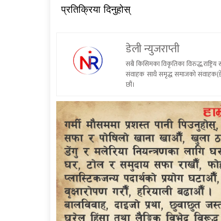
प्रतिक्रिया दिनुहोस्
डेली न्युजराप्ती
सबै किसिमका विकृतिका विरुद्ध,राष्ट्रि
संवाहक साथै समृद्ध समाजको संवाहक(डे
छौं।