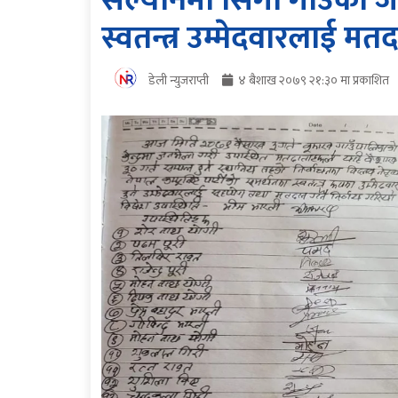
सल्यानमा सिंगो गाउँका 
स्वतन्त्र उम्मेदवारलाई मतदा
डेली न्युजराप्ती
४ बैशाख २०७९ २१:३० मा प्रकाशित