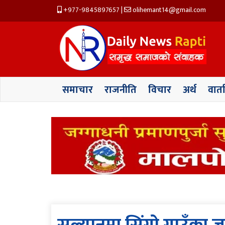
+977-9845897657
|
olihemant14@gmail.com
समाचार
राजनीति
विचार
अर्थ
वार्त