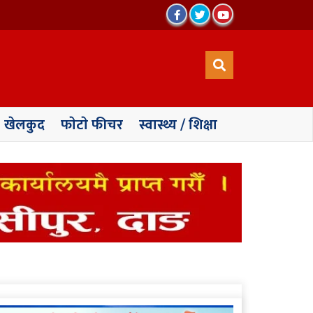
खेलकुद
फाेटाे फीचर
स्वास्थ्य / शिक्षा