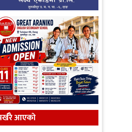
र्खरै आएकाे