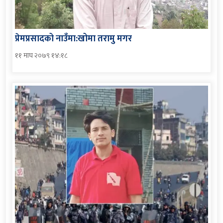
प्रेमप्रसादको नाउँमा:खोमा तरामु मगर
११ माघ २०७९ १४:१८