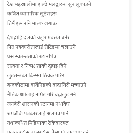
देश भड्खालोमा हाल्दै मलद्वारमा सुन लुकाउने
कथित व्यापारिक लुटेराहरु
तिमीहरू पनि मास्क लगाऊ
देशद्रोहि दलको कट्टर प्रवक्ता बनेर
पित पत्रकारीतालाई सेटिङमा चलाउने
प्रेस स्वतन्त्रताको रटानभित्र
सत्यता र निष्पक्षताको दुहाइ दिने
लुटतन्त्रका किस्सा ठिक्क पारेर
बन्दकोठामा बार्गेनिङको दादागिरी मच्चाउने
नैतिक धर्मलाई नामेट गरि ब्रह्मलुट गर्ने
जनबैरी शासनको रटानमा नथाकेर
श्रमजीवी पत्रकारलाई अलपत्र पार्ने
तथाकथित मिडियाका ठेकेदारहरु
मुलुक रहोस् वा नरहोस्, पैसाको चाङ भए हुने