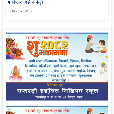
म विप्लव त्यसै बनिन् !
६ माघ २०७९ २१:३२