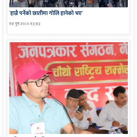
`हान्नै पर्नेको छातीमा गोलि हानेको भए´
१४ पुष २०८० १३:४३