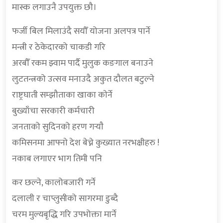
मास्क लगाउनै उपयुक्त छौ।
फर्जी बिल मिलाउंदै सयौँ योजना अलपत्र पार्ने
मन्त्री र ठेकेदारको चाकडी गरि
अरबौँ रकम झ्वाम पार्दै मुलुक कङगाल बनाउने
लुटतन्त्रको उत्सव मनाउदै अकुत दौलत बटुल्ने
राष्ट्रघाती सम्झौताका खाका काेर्ने
बुख्याँचा सरकारी कर्मचारी
जनताको सुदिनको हरण गर्‍याै
कमिसनमा आफ्नाे देश बेच्ने कुख्यात नरभक्षीहरु !
नकाब लगाएर भाग तिमी पनि
कर छल्ने, कालोबजारी गर्ने
दलाली र चाप्लुसीको सागरमा डुब्दै
चरम मुल्यबृद्धि गरि उपभोक्ता मार्ने