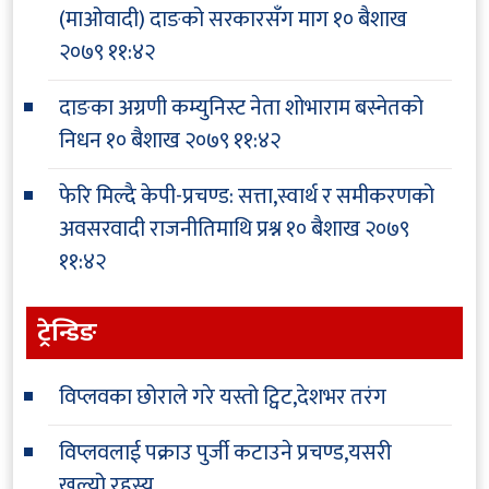
(माओवादी) दाङको सरकारसँग माग
१० बैशाख
२०७९ ११:४२
दाङका अग्रणी कम्युनिस्ट नेता शोभाराम बस्नेतको
निधन
१० बैशाख २०७९ ११:४२
फेरि मिल्दै केपी-प्रचण्ड: सत्ता,स्वार्थ र समीकरणको
अवसरवादी राजनीतिमाथि प्रश्न
१० बैशाख २०७९
११:४२
ट्रेन्डिङ
विप्लवका छोराले गरे यस्तो ट्विट,देशभर तरंग
विप्लवलाई पक्राउ पुर्जी कटाउने प्रचण्ड,यसरी
खुल्यो रहस्य