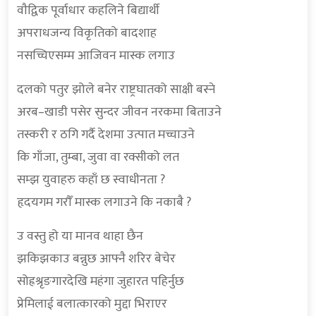
वाैद्विक पूर्वाधार कहलिने बिद्यार्थी
अपराधजन्य विकृतिको बादशाह
नसच्चिएसम्म आजिवन मास्क लगाउ
दलको पतुर झोले बनेर राष्ट्रघातको साक्षी बस्ने
अरब–खाडी पसेर सुन्दर जीवन नरकमा बिताउने
तस्करी र ठगि गर्दै देशमा उत्पात मच्चाउने
कि गाँजा, तुम्बा, जुवा वा रक्सीको लत
सम्झ युवाहरु कहाँ छ स्वाधीनता ?
हृदयगम गराैँ मास्क लगाउने कि नकाबै ?
उ वस्तु हो या मानव थाहा छैन
झकिझकाउ बन्नुछ आफ्नै शरिर बेचेर
सोह्रश्रृङगारदेखि महंगा जुहारत पहिर्नुछ
प्रेमिलाई बलात्कारको मुद्दा भिराएर