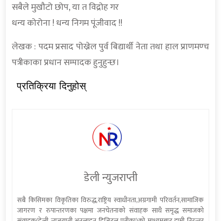
सबैले मुखौटो छोप, या त विद्रोह गर
धन्य कोरोना ! धन्य निगम पूंजीवाद !!
लेखक : पदम प्रसाद पोख्रेल पुर्व बिद्यार्थी नेता तथा हाल प्राणमण्च
पत्रीकाका प्रधान सम्पादक हुनुहुन्छ।
प्रतिक्रिया दिनुहोस्
डेली न्युजराप्ती
सबै किसिमका विकृतिका विरुद्ध,राष्ट्रिय स्वाधीनता,अग्रगामी परिवर्तन,सामाजिक
जागरण र रुपान्तरणका पक्षमा जनचेतनाको संवाहक साथै समृद्ध समाजको
संवाहक(डेली न्यूजराप्ती अनलाइन डिजिटल पत्रीका)को माध्यमबाट हामी निरन्तर