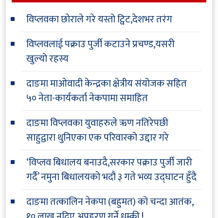
विप्लवका छोराले गरे यस्तो ट्विट,देशभर तरंग
विप्लवलाई पक्राउ पुर्जी कटाउने प्रचण्ड,यसरी
खुल्यो रहस्य
दाङमा माओवादी केन्द्रका क्षेत्रीय संयोजक सहित
५० नेता-कार्यकर्ता नेकपामा समाहित
दाङमा विप्लवका युवाहरुले ऋण नतिरेपछी
साहुद्वारा थुनिएका एक परिवारको उद्दार गरे
‘विप्लव बिधालय बनाउदै,सरकार पक्राउ पुर्जी जारी
गर्दै’ नमुना बिधालयको भदौ ३ गते भव्य उद्घाटन हुँदै
दाङमा तत्कालिन नेकपा (बहुमत) को चन्दा आतंक,
१० लाख नदिए अपहरण गर्ने धम्की !