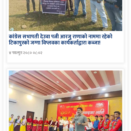
कांग्रेस सभापती देउवा पत्नी आरजु राणाको नाममा रहेको
टिकापुरको जग्गा विप्लवका कार्यकर्ताद्वारा कब्जा!
४ फाल्गुन २०८० ०८:०२