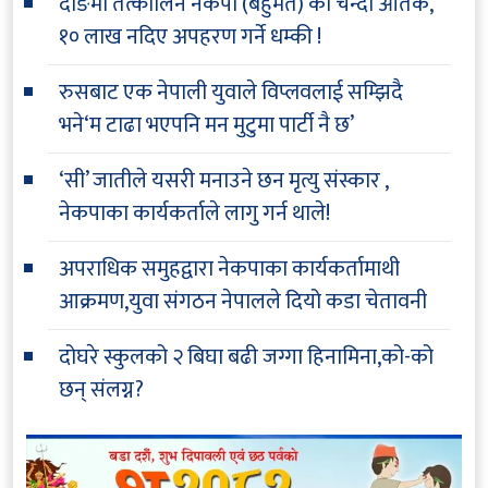
दाङमा तत्कालिन नेकपा (बहुमत) को चन्दा आतंक,
१० लाख नदिए अपहरण गर्ने धम्की !
रुसबाट एक नेपाली युवाले विप्लवलाई सम्झिदै
भने‘म टाढा भएपनि मन मुटुमा पार्टी नै छ’
‘सी’ जातीले यसरी मनाउने छन मृत्यु संस्कार ,
नेकपाका कार्यकर्ताले लागु गर्न थाले!
अपराधिक समुहद्वारा नेकपाका कार्यकर्तामाथी
आक्रमण,युवा संगठन नेपालले दियो कडा चेतावनी
दोघरे स्कुलको २ बिघा बढी जग्गा हिनामिना,को-को
छन् संलग्न?