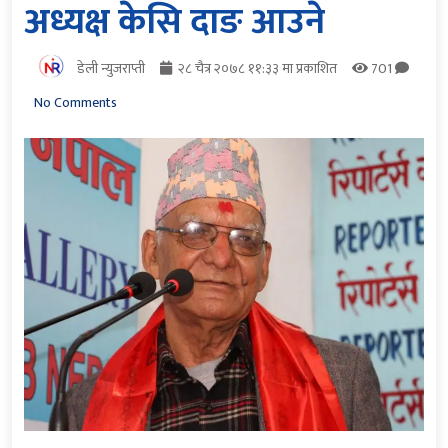
अध्यक्ष केसि दाङ आउने
डेली न्युजराप्ती
२८ चैत्र २०७८ ११:३३ मा प्रकाशित
701
No Comments