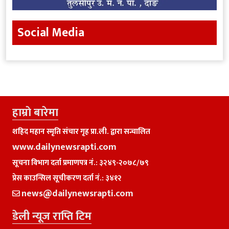
Social Media
हाम्राे बारेमा
शहिद महान स्मृति संचार गृह प्रा.ली. द्वारा सन्चालित
www.dailynewsrapti.com
सूचना विभाग दर्ता प्रमाणपत्र नं.: ३२४९-२०७८/७९
प्रेस काउन्सिल सूचीकरण दर्ता नं.: ३४१२
news@dailynewsrapti.com
डेली न्यूज राप्ति टिम