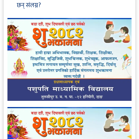
छन् संलग्न?