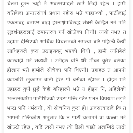
चेतना हुन्छ त्यहाँ नै अवसरवादले ठाउँ लिदो रहेछ । हामी
यतिबेला अन्तरसंघर्ष प्रधान नहोस भन्ने चाहान्थ्यौ , पार्टीलाई
एकतावद्द बनाएर बाह्य हस्ताक्षेपविरुद्ध संघर्स केन्द्रित गर्न पनि
सुदर्शनहरुलाई रुपान्तरण गर्न खोजेका थियौ। त्यसो नभए त
उहामा देखिएको आर्थिक विचलनको समस्या बारे पहिल्यै कैयौं
साथिहरुले कुरा उठाइसक्नु भएको थियो , हामी त्यतिबेलै
कारबाही गर्न सक्थ्यौ । उनीहरु यति धेरै मौका कुरेर बसेका
होलान भन्ने हामीले सोचेका पनि थिएनौ। उहाहरु त आफ्नो
कमजोरी लुकाउन बाटो हेरेर पो बसेका रहेछन । होइन भने
उहाहरु कुनै छुट्टै केही गरिहाल्ने भन्ने त होइन नि, अहिलेको
अन्तरसंघर्षमा पार्टीभित्रको एउटा पंक्ति डटेर गलत विषयमा लड्ने
भन्दा पनि धर्मरायो , यो सोचनिय कुरा हो। अवसरवादले कि त
आफ्नो दृस्टिकोण अनुसार कि त पार्टी चलाउने वा कब्जा गर्न
खोज्दो रहेछ , यदि त्यसो नभए त्यो ढिलो चाडो अलग्गिदै जादो