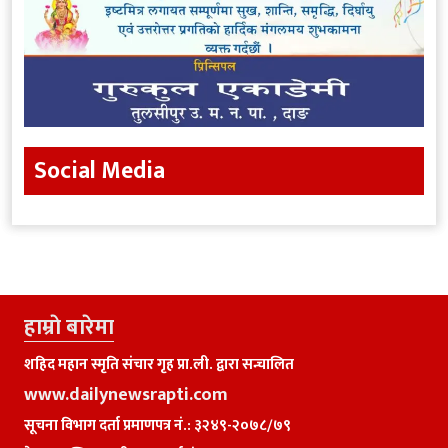
Social Media
हाम्राे बारेमा
शहिद महान स्मृति संचार गृह प्रा.ली. द्वारा सन्चालित
www.dailynewsrapti.com
सूचना विभाग दर्ता प्रमाणपत्र नं.: ३२४९-२०७८/७९