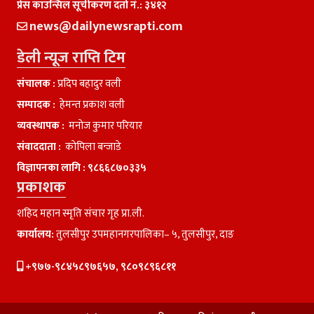
प्रेस काउन्सिल सूचीकरण दर्ता नं.: ३४१२
news@dailynewsrapti.com
डेली न्यूज राप्ति टिम
संचालक :
प्रदिप बहादुर वली
सम्पादक :
हेमन्त प्रकाश वली
व्यवस्थापक :
मनाेज कुमार परियार
संवाददाता :
काेपिला बन्जाडे
विज्ञापनका लागि :
९८६६८७०३३५
प्रकाशक
शहिद महान स्मृति संचार गृह प्रा.ली.
कार्यालय:
तुलसीपुर उपमहानगरपालिका– ५, तुलसीपुर, दाङ
+९७७-९८४५८९७६५७, ९८०९८९६८११