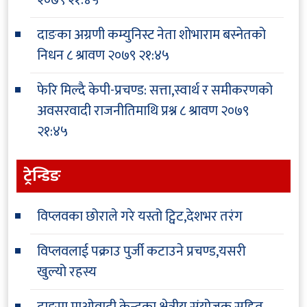
२०७९ २१:४५
दाङका अग्रणी कम्युनिस्ट नेता शोभाराम बस्नेतको
निधन
८ श्रावण २०७९ २१:४५
फेरि मिल्दै केपी-प्रचण्ड: सत्ता,स्वार्थ र समीकरणको
अवसरवादी राजनीतिमाथि प्रश्न
८ श्रावण २०७९
२१:४५
ट्रेन्डिङ
विप्लवका छोराले गरे यस्तो ट्विट,देशभर तरंग
विप्लवलाई पक्राउ पुर्जी कटाउने प्रचण्ड,यसरी
खुल्यो रहस्य