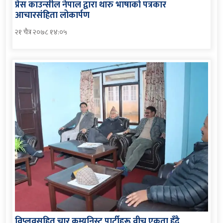
प्रेस काउन्सील नेपाल द्वारा थारु भाषाको पत्रकार
आचारसंहिता लोकार्पण
२१ चैत्र २०७८ १४:०५
विप्लवसहित चार कम्युनिस्ट पार्टीहरू वीच एकता हुँदै