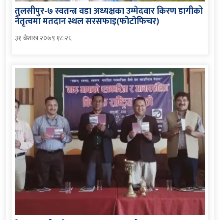
तुलसीपुर-७ स्वतन्त्र वडा अध्यक्षका उम्मेदवार किरण डागीको
नेतृत्वमा मतदान स्थल सरसफाइ(फोटोफिचर)
३१ बैशाख २०७९ १८:२६