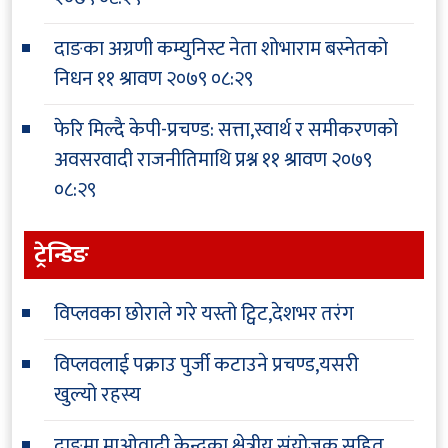
दाङका अग्रणी कम्युनिस्ट नेता शोभाराम बस्नेतको
निधन
११ श्रावण २०७९ ०८:२९
फेरि मिल्दै केपी-प्रचण्ड: सत्ता,स्वार्थ र समीकरणको
अवसरवादी राजनीतिमाथि प्रश्न
११ श्रावण २०७९
०८:२९
ट्रेन्डिङ
विप्लवका छोराले गरे यस्तो ट्विट,देशभर तरंग
विप्लवलाई पक्राउ पुर्जी कटाउने प्रचण्ड,यसरी
खुल्यो रहस्य
दाङमा माओवादी केन्द्रका क्षेत्रीय संयोजक सहित