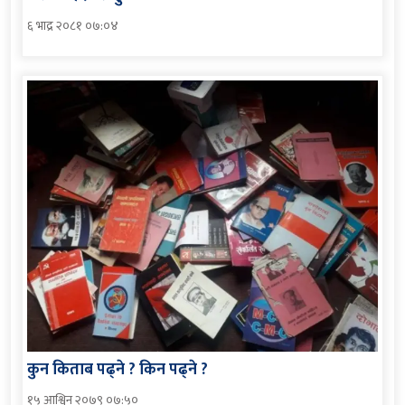
६ भाद्र २०८१ ०७:०४
कुन किताब पढ्ने ? किन पढ्ने ?
१५ आश्विन २०७९ ०७:५०