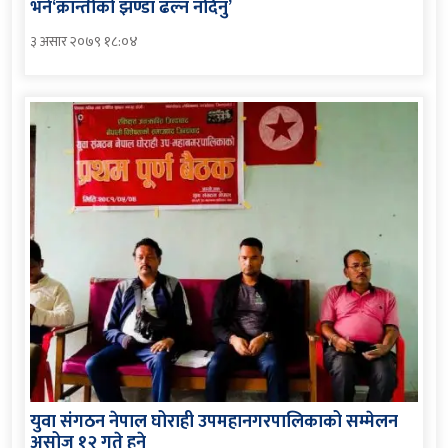
भने‘क्रान्तीको झण्डा ढल्न नदिनु’
३ असार २०७९ १८:०४
युवा संगठन नेपाल घोराही उपमहानगरपालिकाको सम्मेलन
असोज १२ गते हुने