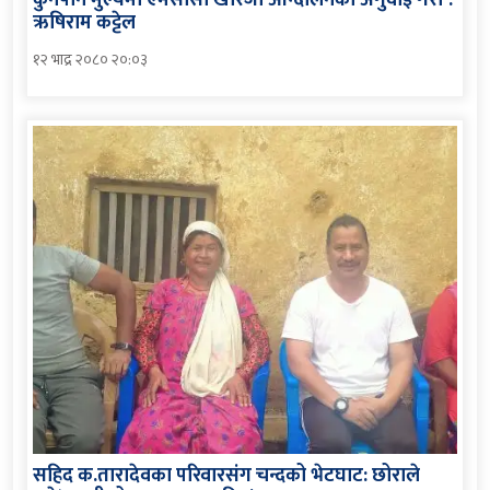
ऋषिराम कट्टेल
१२ भाद्र २०८० २०:०३
सहिद क.तारादेवका परिवारसंग चन्दको भेटघाट: छोराले