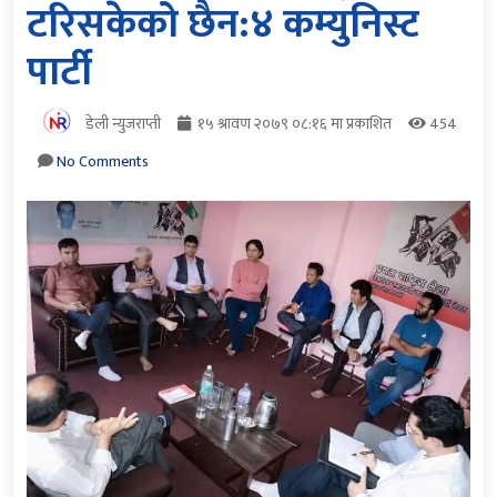
टरिसकेको छैन:४ कम्युनिस्ट
पार्टी
डेली न्युजराप्ती
१५ श्रावण २०७९ ०८:१६ मा प्रकाशित
454
No Comments