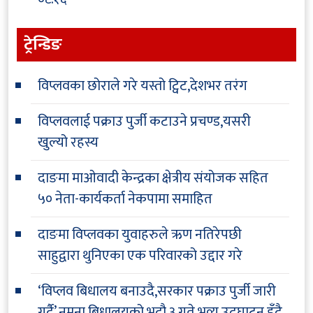
ट्रेन्डिङ
विप्लवका छोराले गरे यस्तो ट्विट,देशभर तरंग
विप्लवलाई पक्राउ पुर्जी कटाउने प्रचण्ड,यसरी
खुल्यो रहस्य
दाङमा माओवादी केन्द्रका क्षेत्रीय संयोजक सहित
५० नेता-कार्यकर्ता नेकपामा समाहित
दाङमा विप्लवका युवाहरुले ऋण नतिरेपछी
साहुद्वारा थुनिएका एक परिवारको उद्दार गरे
‘विप्लव बिधालय बनाउदै,सरकार पक्राउ पुर्जी जारी
गर्दै’ नमुना बिधालयको भदौ ३ गते भव्य उद्घाटन हुँदै