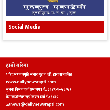
Social Media
हाम्राे बारेमा
शहिद महान स्मृति संचार गृह प्रा.ली. द्वारा सन्चालित
www.dailynewsrapti.com
सूचना विभाग दर्ता प्रमाणपत्र नं.: ३२४९-२०७८/७९
प्रेस काउन्सिल सूचीकरण दर्ता नं.: ३४१२
news@dailynewsrapti.com