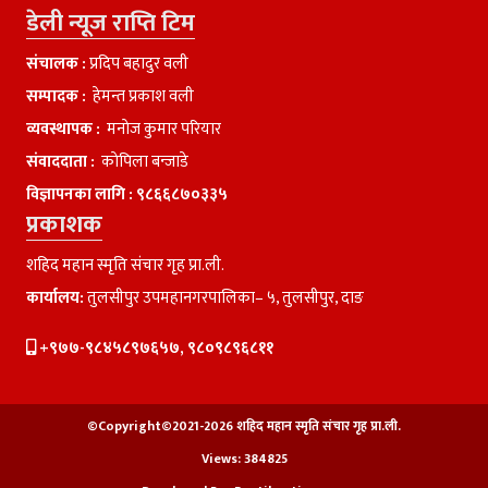
डेली न्यूज राप्ति टिम
संचालक :
प्रदिप बहादुर वली
सम्पादक :
हेमन्त प्रकाश वली
व्यवस्थापक :
मनाेज कुमार परियार
संवाददाता :
काेपिला बन्जाडे
विज्ञापनका लागि :
९८६६८७०३३५
प्रकाशक
शहिद महान स्मृति संचार गृह प्रा.ली.
कार्यालय:
तुलसीपुर उपमहानगरपालिका– ५, तुलसीपुर, दाङ
+९७७-९८४५८९७६५७, ९८०९८९६८११
©Copyright©2021-2026 शहिद महान स्मृति संचार गृह प्रा.ली.
Views:
384825