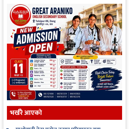
भर्खरै आएकाे