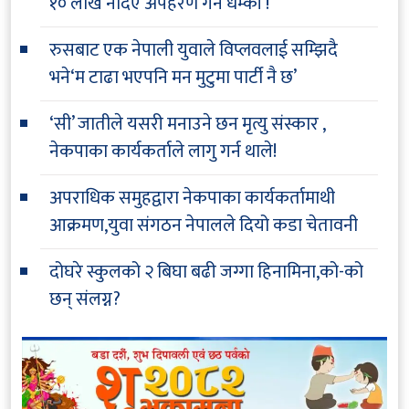
१० लाख नदिए अपहरण गर्ने धम्की !
रुसबाट एक नेपाली युवाले विप्लवलाई सम्झिदै
भने‘म टाढा भएपनि मन मुटुमा पार्टी नै छ’
‘सी’ जातीले यसरी मनाउने छन मृत्यु संस्कार ,
नेकपाका कार्यकर्ताले लागु गर्न थाले!
अपराधिक समुहद्वारा नेकपाका कार्यकर्तामाथी
आक्रमण,युवा संगठन नेपालले दियो कडा चेतावनी
दोघरे स्कुलको २ बिघा बढी जग्गा हिनामिना,को-को
छन् संलग्न?