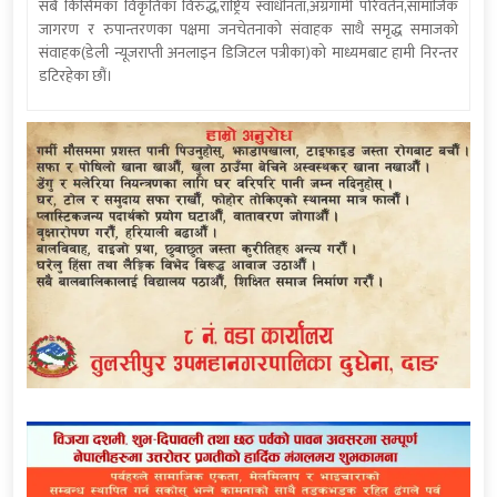
सबै किसिमका विकृतिका विरुद्ध,राष्ट्रिय स्वाधीनता,अग्रगामी परिवर्तन,सामाजिक
जागरण र रुपान्तरणका पक्षमा जनचेतनाको संवाहक साथै समृद्ध समाजको
संवाहक(डेली न्यूजराप्ती अनलाइन डिजिटल पत्रीका)को माध्यमबाट हामी निरन्तर
डटिरहेका छौं।