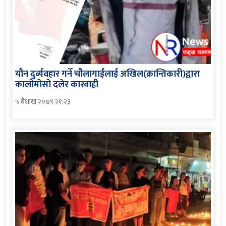
यौन दुर्व्यवहार गर्ने चौलागाईंलाई अखिल(क्रान्तिकारी)द्वारा
कालोमोसो दलेर कारवाही
५ बैशाख २०७९ २१:२३