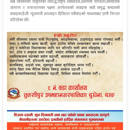
सबै किसिमका विकृतिका विरुद्ध,राष्ट्रिय स्वाधीनता,अग्रगामी परिवर्तन,सामाजिक
जागरण र रुपान्तरणका पक्षमा जनचेतनाको संवाहक साथै समृद्ध समाजको
संवाहक(डेली न्यूजराप्ती अनलाइन डिजिटल पत्रीका)को माध्यमबाट हामी निरन्तर
डटिरहेका छौं।