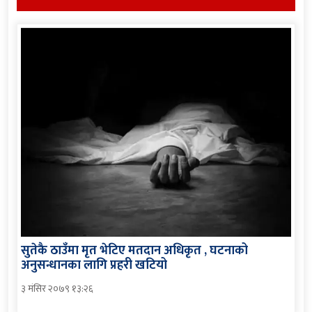
सुतेकै ठाउँमा मृत भेटिए मतदान अधिकृत , घटनाको
अनुसन्धानका लागि प्रहरी खटियो
३ मंसिर २०७९ १३:२६