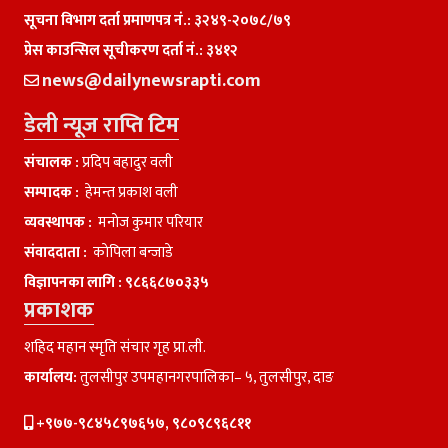
सूचना विभाग दर्ता प्रमाणपत्र नं.: ३२४९-२०७८/७९
प्रेस काउन्सिल सूचीकरण दर्ता नं.: ३४१२
news@dailynewsrapti.com
डेली न्यूज राप्ति टिम
संचालक :
प्रदिप बहादुर वली
सम्पादक :
हेमन्त प्रकाश वली
व्यवस्थापक :
मनाेज कुमार परियार
संवाददाता :
काेपिला बन्जाडे
विज्ञापनका लागि :
९८६६८७०३३५
प्रकाशक
शहिद महान स्मृति संचार गृह प्रा.ली.
कार्यालय:
तुलसीपुर उपमहानगरपालिका– ५, तुलसीपुर, दाङ
+९७७-९८४५८९७६५७, ९८०९८९६८११