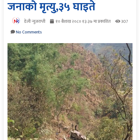
जनाको मृत्यु,३५ घाइते
डेली न्युजराप्ती
१० बैशाख २०८० १३:३७ मा प्रकाशित
307
No Comments