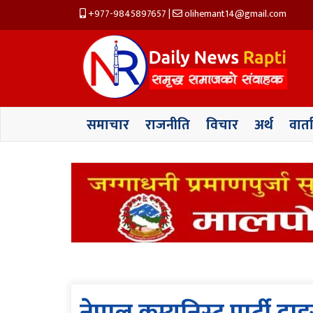
+977-9845897657
|
olihemant14@gmail.com
समाचार
राजनीति
विचार
अर्थ
वार्त