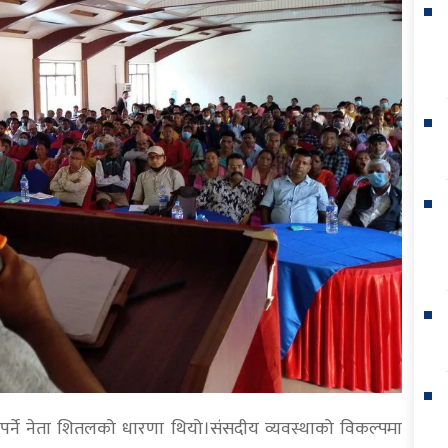
ुपर्ने नेता शितलको धारणा थियो।संसदीय व्यवस्थाको विकल्पमा