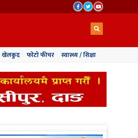
खेलकुद
फाेटाे फीचर
स्वास्थ्य / शिक्षा