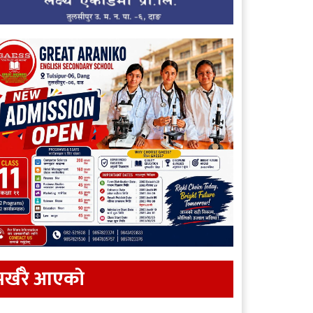
र्खरै आएकाे