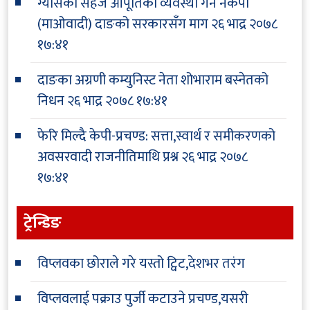
ग्यासको सहज आपूर्तिको व्यवस्था गर्न नेकपा
(माओवादी) दाङको सरकारसँग माग
२६ भाद्र २०७८
१७:४१
दाङका अग्रणी कम्युनिस्ट नेता शोभाराम बस्नेतको
निधन
२६ भाद्र २०७८ १७:४१
फेरि मिल्दै केपी-प्रचण्ड: सत्ता,स्वार्थ र समीकरणको
अवसरवादी राजनीतिमाथि प्रश्न
२६ भाद्र २०७८
१७:४१
ट्रेन्डिङ
विप्लवका छोराले गरे यस्तो ट्विट,देशभर तरंग
विप्लवलाई पक्राउ पुर्जी कटाउने प्रचण्ड,यसरी