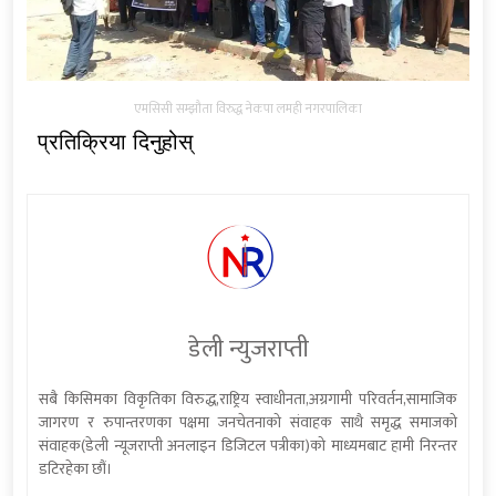
एमसिसी सम्झौता विरुद्ध नेकपा लमही नगरपालिका
प्रतिक्रिया दिनुहोस्
डेली न्युजराप्ती
सबै किसिमका विकृतिका विरुद्ध,राष्ट्रिय स्वाधीनता,अग्रगामी परिवर्तन,सामाजिक
जागरण र रुपान्तरणका पक्षमा जनचेतनाको संवाहक साथै समृद्ध समाजको
संवाहक(डेली न्यूजराप्ती अनलाइन डिजिटल पत्रीका)को माध्यमबाट हामी निरन्तर
डटिरहेका छौं।