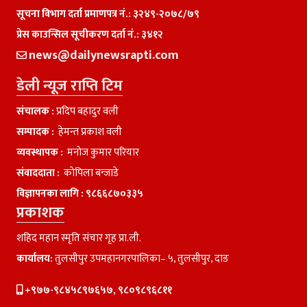
सूचना विभाग दर्ता प्रमाणपत्र नं.: ३२४९-२०७८/७९
प्रेस काउन्सिल सूचीकरण दर्ता नं.: ३४१२
news@dailynewsrapti.com
डेली न्यूज राप्ति टिम
संचालक :
प्रदिप बहादुर वली
सम्पादक :
हेमन्त प्रकाश वली
व्यवस्थापक :
मनाेज कुमार परियार
संवाददाता :
काेपिला बन्जाडे
विज्ञापनका लागि :
९८६६८७०३३५
प्रकाशक
शहिद महान स्मृति संचार गृह प्रा.ली.
कार्यालय:
तुलसीपुर उपमहानगरपालिका– ५, तुलसीपुर, दाङ
+९७७-९८४५८९७६५७, ९८०९८९६८११