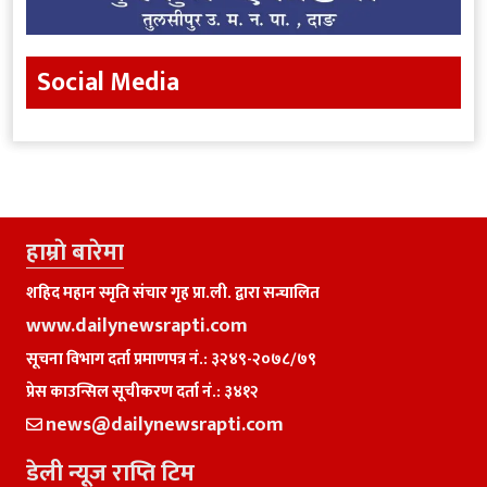
Social Media
हाम्राे बारेमा
शहिद महान स्मृति संचार गृह प्रा.ली. द्वारा सन्चालित
www.dailynewsrapti.com
सूचना विभाग दर्ता प्रमाणपत्र नं.: ३२४९-२०७८/७९
प्रेस काउन्सिल सूचीकरण दर्ता नं.: ३४१२
news@dailynewsrapti.com
डेली न्यूज राप्ति टिम