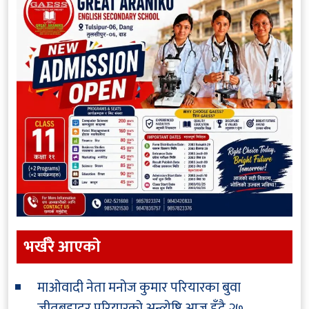
भर्खरै आएकाे
माओवादी नेता मनोज कुमार परियारका बुवा
जीतबहादुर परियारको अन्त्येष्टि आज हुँदै
२७