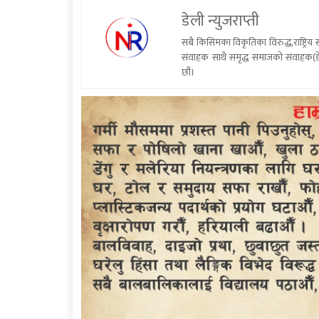
डेली न्युजराप्ती
सबै किसिमका विकृतिका विरुद्ध,राष्ट्रि
संवाहक साथै समृद्ध समाजको संवाहक(डे
छौं।