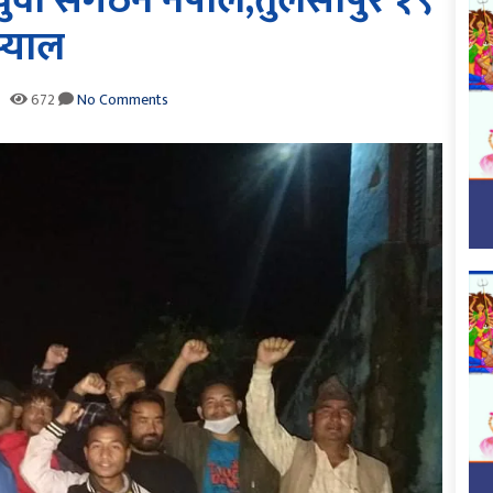
युवा संगठन नेपाल,तुलसीपुर १९
स्याल
672
No Comments