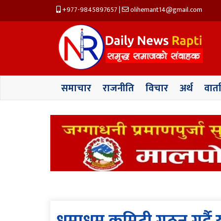
+977-9845897657
|
olihemant14@gmail.com
समाचार
राजनीति
विचार
अर्थ
वार्त