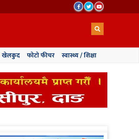
खेलकुद
फाेटाे फीचर
स्वास्थ्य / शिक्षा