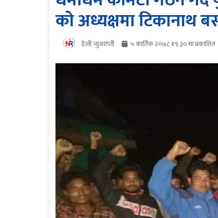
धमाधम कमिटी गठन गर्दै 
को अध्यक्षमा टिकानाथ ब
डेली न्युजराप्ती
५ कार्तिक २०७८ १९:३० मा प्रकाशित