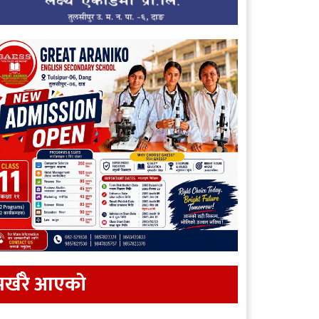
र्खरै आएकाे