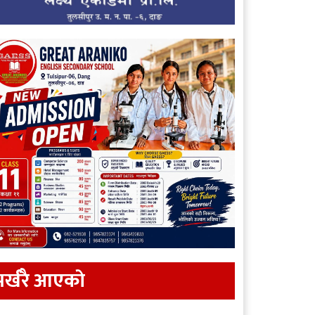
र्खरै आएकाे