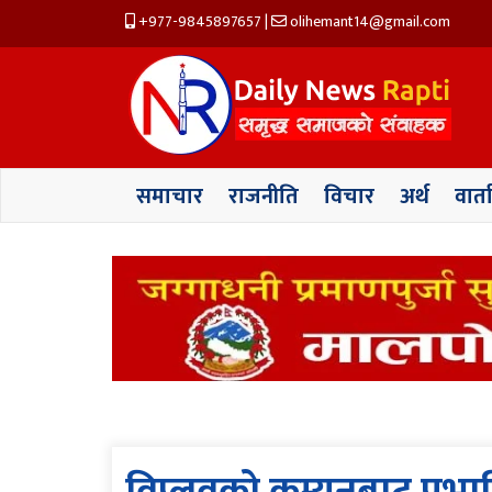
+977-9845897657
|
olihemant14@gmail.com
समाचार
राजनीति
विचार
अर्थ
वार्त