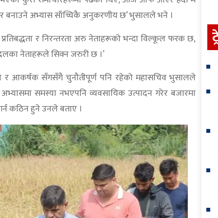
्नुभएको कुरा समाचारहरूमा पढेको थिएँ, आज आफैं आएर हेर्दा म
िर्भर बनाउने अभ्यास साँच्चिकै अनुकरणीय छ’ भुसालले भने ।
ट
 प्रतिबद्धता र निरन्तरता अरु नेताहरूको भन्दा विल्कूल फरक छ,
का नेताहरूले सिक्न जरुरी छ ।’
लो र आकर्षक सँगसँगै चुनौतीपूर्ण पनि रहेको महासचिव भुसालले
 अभ्यासमा समस्या नभएपनि व्यवसायिक उत्पादन गरेर बजारमा
ा गर्न कठिन हुने उनले बताए ।