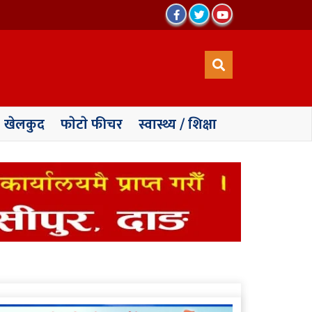
खेलकुद
फाेटाे फीचर
स्वास्थ्य / शिक्षा