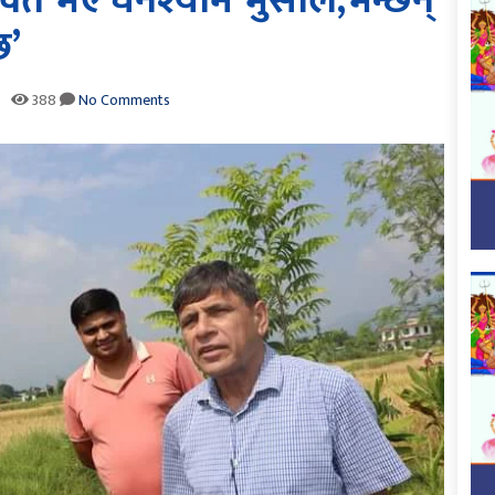
ावित भए घनश्याम भुसाल,भन्छन्
छ’
388
No Comments