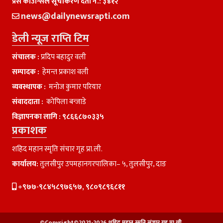
प्रेस काउन्सिल सूचीकरण दर्ता नं.: ३४१२
news@dailynewsrapti.com
डेली न्यूज राप्ति टिम
संचालक :
प्रदिप बहादुर वली
सम्पादक :
हेमन्त प्रकाश वली
व्यवस्थापक :
मनाेज कुमार परियार
संवाददाता :
काेपिला बन्जाडे
विज्ञापनका लागि :
९८६६८७०३३५
प्रकाशक
शहिद महान स्मृति संचार गृह प्रा.ली.
कार्यालय:
तुलसीपुर उपमहानगरपालिका– ५, तुलसीपुर, दाङ
+९७७-९८४५८९७६५७, ९८०९८९६८११
©Copyright©2021-2026 शहिद महान स्मृति संचार गृह प्रा.ली.