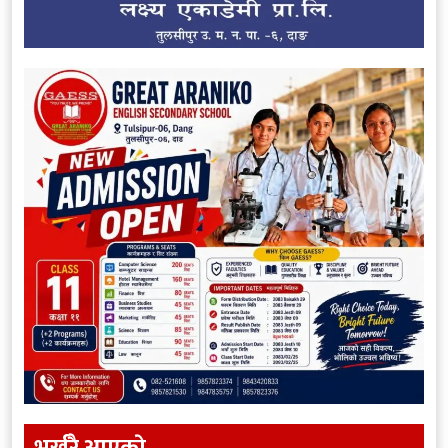
भर्खरै आएकाे