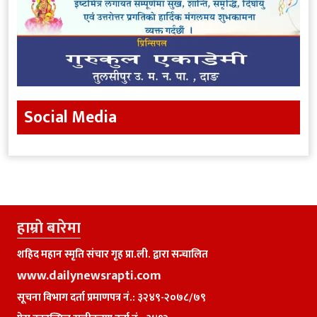
Social Media
हाम्राे बारेमा
शहिद महान स्मृति संचार गृह प्रा.ली. द्वारा सन्चालित
www.dailynewsrapti.com
सूचना विभाग दर्ता प्रमाणपत्र नं.: ३२४९-२०७८/७९