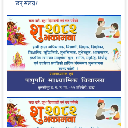
छन् संलग्न?