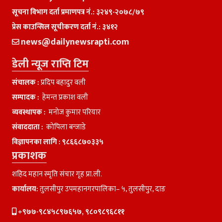
सूचना विभाग दर्ता प्रमाणपत्र नं.: ३२४९-२०७८/७९
प्रेस काउन्सिल सूचीकरण दर्ता नं.: ३४१२
news@dailynewsrapti.com
डेली न्यूज राप्ति टिम
संचालक :
प्रदिप बहादुर वली
सम्पादक :
हेमन्त प्रकाश वली
व्यवस्थापक :
मनाेज कुमार परियार
संवाददाता :
काेपिला बन्जाडे
विज्ञापनका लागि :
९८६६८७०३३५
प्रकाशक
शहिद महान स्मृति संचार गृह प्रा.ली.
कार्यालय:
तुलसीपुर उपमहानगरपालिका– ५, तुलसीपुर, दाङ
+९७७-९८४५८९७६५७, ९८०९८९६८११