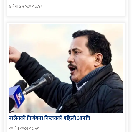
७ बैशाख २०८० ०७:४९
बालेनको निर्णयमा विप्लवको पहिलो आपत्ति
२० चैत्र २०८२ ०८:५१