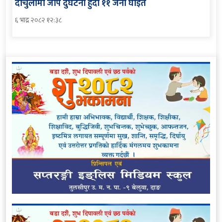
दार्चुलामा जीप दुर्घटना हुँदा ११ जना घाइते
६ भाद्र २०८२ १२:३८