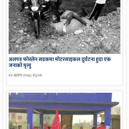
अलपत्र फोरलेन सडकमा मोटरसाइकल दुर्घटना हुदा एक
जनाको मृत्यु
१२ श्रावण २०७८ १३:०१