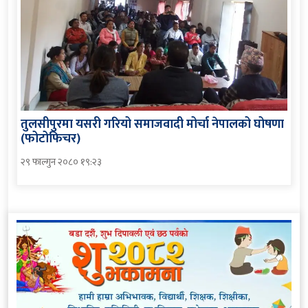
तुलसीपुरमा यसरी गरियो समाजवादी मोर्चा नेपालको घोषणा
(फोटोफिचर)
२९ फाल्गुन २०८० १९:२३