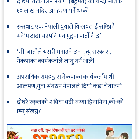
दाङमा तत्कालिन नेकपा (बहुमत) को चन्दा आतंक,
१० लाख नदिए अपहरण गर्ने धम्की !
रुसबाट एक नेपाली युवाले विप्लवलाई सम्झिदै
भने‘म टाढा भएपनि मन मुटुमा पार्टी नै छ’
‘सी’ जातीले यसरी मनाउने छन मृत्यु संस्कार ,
नेकपाका कार्यकर्ताले लागु गर्न थाले!
अपराधिक समुहद्वारा नेकपाका कार्यकर्तामाथी
आक्रमण,युवा संगठन नेपालले दियो कडा चेतावनी
दोघरे स्कुलको २ बिघा बढी जग्गा हिनामिना,को-को
छन् संलग्न?