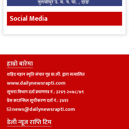
Social Media
हाम्राे बारेमा
शहिद महान स्मृति संचार गृह प्रा.ली. द्वारा सन्चालित
www.dailynewsrapti.com
सूचना विभाग दर्ता प्रमाणपत्र नं.: ३२४९-२०७८/७९
प्रेस काउन्सिल सूचीकरण दर्ता नं.: ३४१२
news@dailynewsrapti.com
डेली न्यूज राप्ति टिम