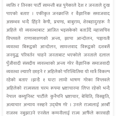
व्यक्ति र तिनका पार्टी सामन्ती बन्न पुगेकाले देश र जनताले दुःख
पाएको बताए । एकीकृत जनक्रान्ति र वैज्ञानिक समाजवाद
असम्भव भन्दै हिँड्ने केपी, प्रचण्ड, बाबुराम, शेरबहादुरहरू नै
अहिले यो व्यवस्थाबाट आजित भइसकेको बताउँदै महासचिव
विप्लवले राणासाशणको अन्त्य, झापा आन्दोलन, पञ्चायती
व्यवस्था बिरूद्वको आन्दोलन, सामन्तवाद विरूद्वको दशबर्से
जनयुद्ध परिवर्तन चाहने जनताबाट भएकोले जनताले दलाल
पुँजीवादी संसदीय व्यवस्थाको अन्त्य गरेर वैज्ञानिक समाजवादी
व्यवस्था ल्याएरै छाड्ने र अहिलेको परिस्थितिमा यो मात्रै विकल्प
रहेको बताए ।झन्डै १ घन्टा लामो भाषण गरेका विप्लवले
अहिलेको राज्यसत्ता चरम रूपमा भ्रष्टाचारमा लिप्त रहेको भन्दै
नेपाल कम्युनिस्ट पार्टीले कुनैपनि भ्रष्टाचार, बेथिति, विसङ्गति,
अत्याचार अन्याय नसहने उद्घोष गरे । उनले राज्यलाई अरबौँ
राजस्व नबुझाउने एनसेल कम्पनीलाई राज्य आफैँले कारवाही