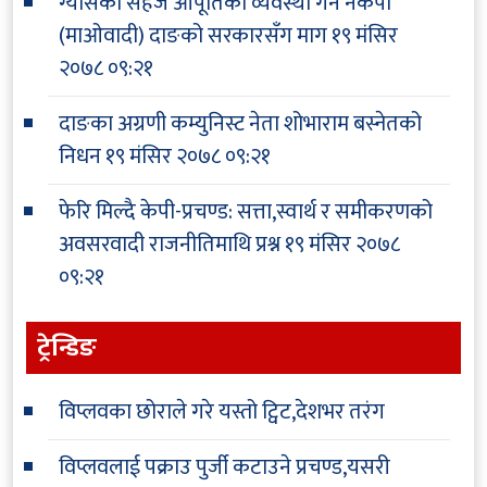
ग्यासको सहज आपूर्तिको व्यवस्था गर्न नेकपा
(माओवादी) दाङको सरकारसँग माग
१९ मंसिर
२०७८ ०९:२१
दाङका अग्रणी कम्युनिस्ट नेता शोभाराम बस्नेतको
निधन
१९ मंसिर २०७८ ०९:२१
फेरि मिल्दै केपी-प्रचण्ड: सत्ता,स्वार्थ र समीकरणको
अवसरवादी राजनीतिमाथि प्रश्न
१९ मंसिर २०७८
०९:२१
ट्रेन्डिङ
विप्लवका छोराले गरे यस्तो ट्विट,देशभर तरंग
विप्लवलाई पक्राउ पुर्जी कटाउने प्रचण्ड,यसरी