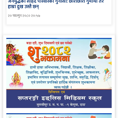
जनयुद्धका सहिद परिवारको गुनासो: छोराछोरी गुमायौँ तर
हाम्रा दुख उस्तै छन्
२० फाल्गुन २०८० २०:५७