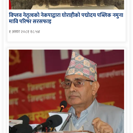
विप्लव नेतृत्वको नेकपाद्वारा घोराहीको पद्मोदय पब्लिक नमुना
मावि परिषर सरसफाइ
१ असार २०८१ १८:५४